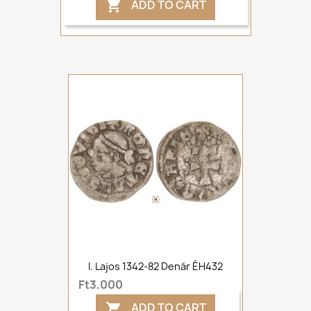
ADD TO CART

I. Lajos 1342-82 Denár ÉH432
Ft3,000
ADD TO CART
