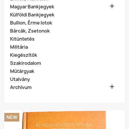

Magyar Bankjegyek
Külföldi Bankjegyek
Bullion, Érme lotok
Bárcák, Zsetonok
Kitüntetés
Militária
Kiegészítők
Szakirodalom
Műtárgyak
Utalvány

Archívum
NEW