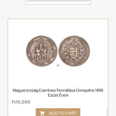
Magyarország Ezeréves Fennállása Ünnepére 1896
Ezüst Érem
Ft10,000
ADD TO CART
