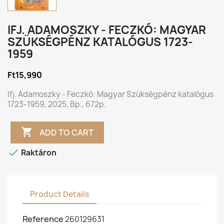
IFJ. ADAMOSZKY - FECZKÓ: MAGYAR
SZÜKSÉGPÉNZ KATALÓGUS 1723-
1959
Ft15,990
Ifj. Adamoszky - Feczkó: Magyar Szükségpénz katalógus
1723-1959, 2025, Bp., 672p.

ADD TO CART

Raktáron
Product Details
Reference
260129631