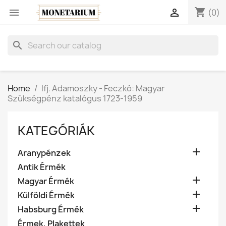
shopping_cart


(0)
search
Home
Ifj. Adamoszky - Feczkó: Magyar
Szükségpénz katalógus 1723-1959
KATEGÓRIÁK

Aranypénzek
Antik Érmék

Magyar Érmék

Külföldi Érmék

Habsburg Érmék
Érmek, Plakettek