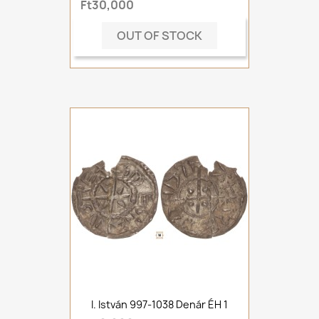
Ft30,000
OUT OF STOCK
I. István 997-1038 Denár ÉH 1