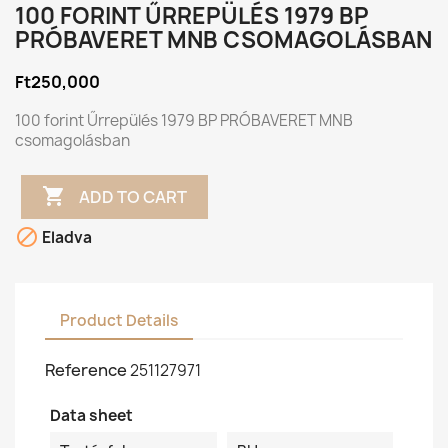
100 FORINT ŰRREPÜLÉS 1979 BP
PRÓBAVERET MNB CSOMAGOLÁSBAN
Ft250,000
100 forint Űrrepülés 1979 BP PRÓBAVERET MNB
csomagolásban

ADD TO CART

Eladva
Product Details
Reference
251127971
Data sheet