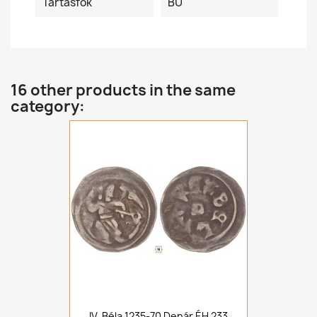
Tartásfok
BU
16 other products in the same
category:
IV. Béla 1235-70 Denár ÉH 233