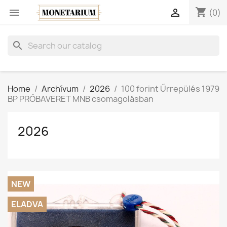
shopping_cart


(0)
search
Home
Archívum
2026
100 forint Űrrepülés 1979
BP PRÓBAVERET MNB csomagolásban
2026
NEW
ELADVA