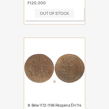
Ft20,000
OUT OF STOCK
III. Béla 1172-1196 Rézpénz ÉH 114