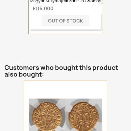
Magyar Kutyafajták 3db-Os Csomag
Ft15,000
OUT OF STOCK
Customers who bought this product
also bought: