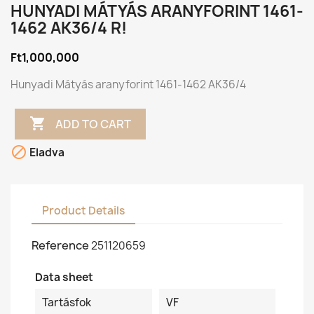
HUNYADI MÁTYÁS ARANYFORINT 1461-
1462 AK36/4 R!
Ft1,000,000
Hunyadi Mátyás aranyforint 1461-1462 AK36/4

ADD TO CART

Eladva
Product Details
Reference
251120659
Data sheet
Tartásfok
VF