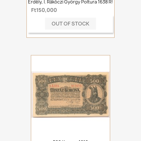
Erdély, I. Rákóczi György Poltura 1638 R!
Ft150,000
OUT OF STOCK