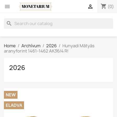
shopping_cart


(0)
search
Home
Archívum
2026
Hunyadi Mátyás
aranyforint 1461-1462 AK36/4 R!
2026
NEW
ELADVA