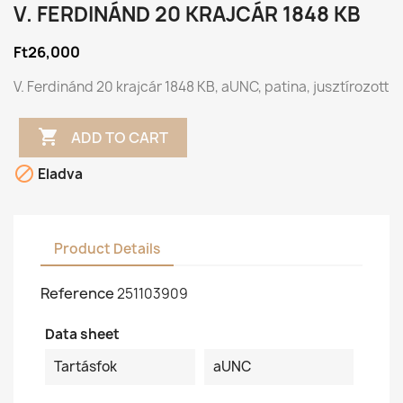
V. FERDINÁND 20 KRAJCÁR 1848 KB
Ft26,000
V. Ferdinánd 20 krajcár 1848 KB, aUNC, patina, jusztírozott

ADD TO CART

Eladva
Product Details
Reference
251103909
Data sheet
Tartásfok
aUNC