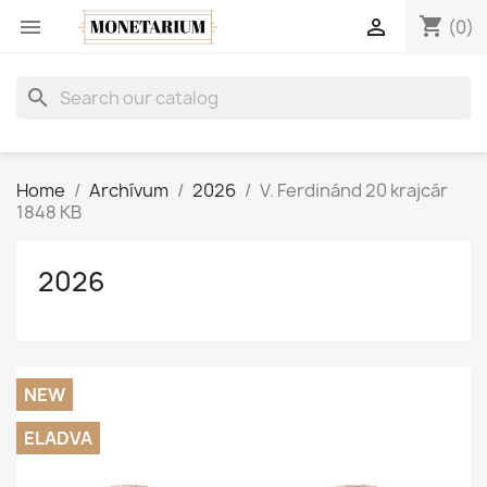
shopping_cart


(0)
search
Home
Archívum
2026
V. Ferdinánd 20 krajcár
1848 KB
2026
NEW
ELADVA