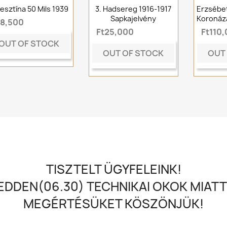
esztína 50 Mils 1939
3. Hadsereg 1916-1917
Erzsébet
Sapkajelvény
Koronázá
t8,500
Ft25,000
Ft110
OUT OF STOCK
OUT OF STOCK
OUT
TISZTELT ÜGYFELEINK!
DDEN(06.30) TECHNIKAI OKOK MIATT
MEGÉRTÉSÜKET KÖSZÖNJÜK!