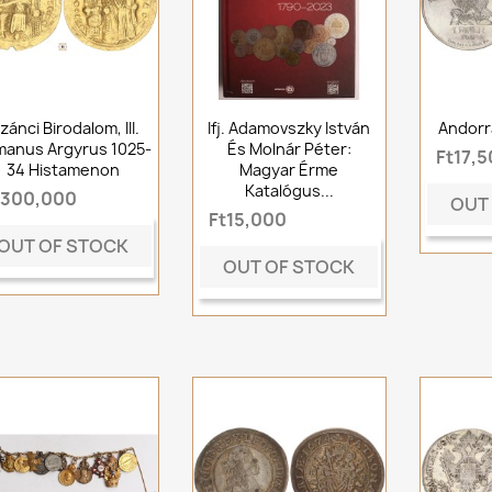
zánci Birodalom, III.
Ifj. Adamovszky István
Andorr
anus Argyrus 1025-
És Molnár Péter:
Ft17,
34 Histamenon
Magyar Érme
Katalógus...
t300,000
OUT
Ft15,000
OUT OF STOCK
OUT OF STOCK