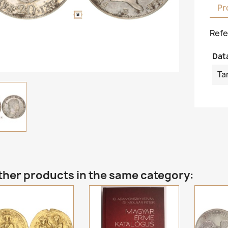
Pr
Refe
Dat
Ta
ther products in the same category: