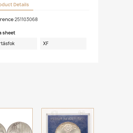
oduct Details
rence
251103068
a sheet
rtásfok
XF