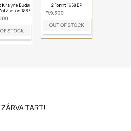
 Királyné Budai
2 Forint 1958 BP
si Zseton 1867
Ft9,500
,000
OUT OF STOCK
 OF STOCK
 ZÁRVA TART!