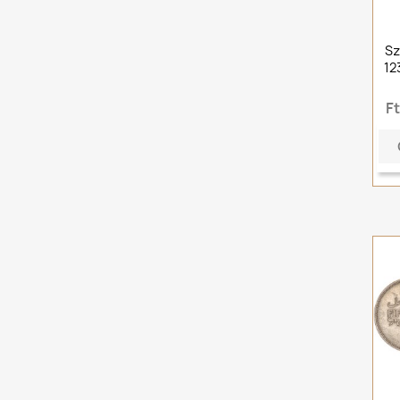
Sz
12
F