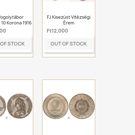
fogolytábor
FJ Kisezüst Vitézségi
 10 Korona 1916
Érem
000
Ft12,000
 OF STOCK
OUT OF STOCK