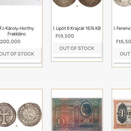
FJ-Károly-Horthy
I. Lipót 6 Krajcár 1674 KB
I. Ferenc
Frakklánc
Ft9,500
t200,000
Ft6,5
OUT OF STOCK
OUT OF STOCK
OUT