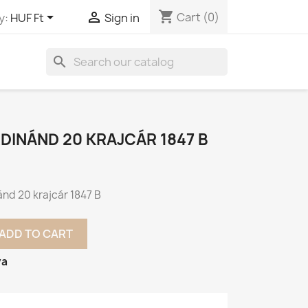
shopping_cart


Cart
(0)
y:
HUF Ft
Sign in
search
RDINÁND 20 KRAJCÁR 1847 B
ánd 20 krajcár 1847 B
ADD TO CART
va