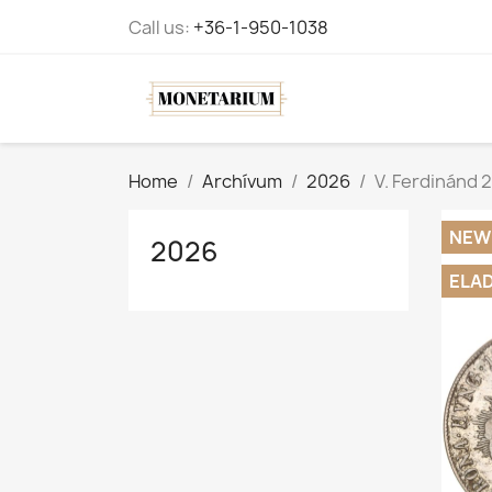
Call us:
+36-1-950-1038
Home
Archívum
2026
V. Ferdinánd 2
NEW
2026
ELA