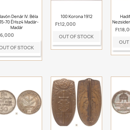
lavón Denár IV. Béla
100 Korona 1912
Hadi
35-70 ÉHsz4 Madár-
Nezsider
Ft12,000
Madár
Ft18,
t6,000
OUT OF STOCK
OUT
OUT OF STOCK