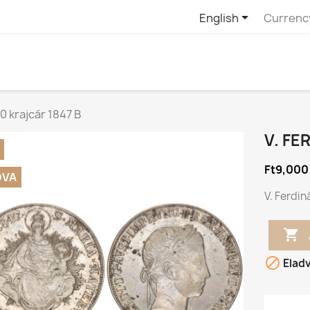

English
Currenc
0 krajcár 1847 B
V. FE
Ft9,000
DVA
V. Ferdin


Elad