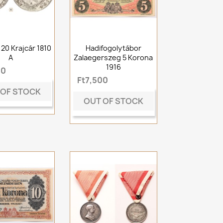
 20 Krajcár 1810
Hadifogolytábor
A
Zalaegerszeg 5 Korona
1916
00
Ft7,500
 OF STOCK
OUT OF STOCK