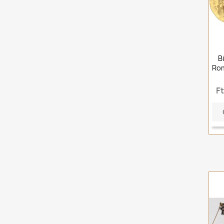
Bi
Rom
F