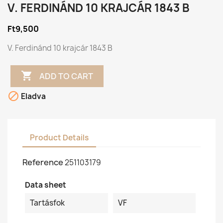
V. FERDINÁND 10 KRAJCÁR 1843 B
Ft9,500
V. Ferdinánd 10 krajcár 1843 B

ADD TO CART

Eladva
Product Details
Reference
251103179
Data sheet
Tartásfok
VF