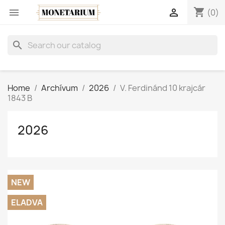
shopping_cart


(0)
search
Home
Archívum
2026
V. Ferdinánd 10 krajcár
1843 B
2026
NEW
ELADVA