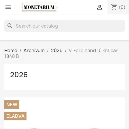
shopping_cart


(0)
search
Home
Archívum
2026
V. Ferdinánd 10 krajcár
1848 B
2026
NEW
ELADVA