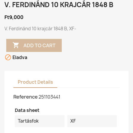
V. FERDINÁND 10 KRAJCÁR 1848 B
Ft9,000
V. Ferdinánd 10 krajcár 1848 B, XF-

ADD TO CART

Eladva
Product Details
Reference
251103441
Data sheet
Tartásfok
XF