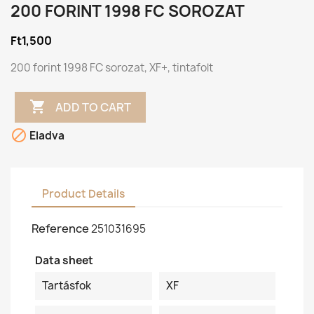
200 FORINT 1998 FC SOROZAT
Ft1,500
200 forint 1998 FC sorozat, XF+, tintafolt

ADD TO CART

Eladva
Product Details
Reference
251031695
Data sheet
Tartásfok
XF