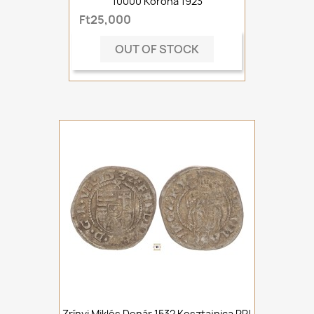
10000 Korona 1923
Ft25,000
OUT OF STOCK
Zrínyi Miklós Denár 1532 Kosztajnica RR!