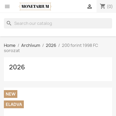
shopping_cart


(0)
search
Home
Archívum
2026
200 forint 1998 FC
sorozat
2026
NEW
ELADVA