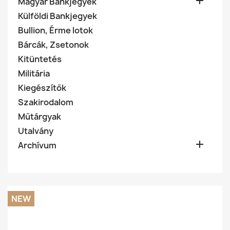

Magyar Bankjegyek
Külföldi Bankjegyek
Bullion, Érme lotok
Bárcák, Zsetonok
Kitüntetés
Militária
Kiegészítők
Szakirodalom
Műtárgyak
Utalvány

Archívum
NEW