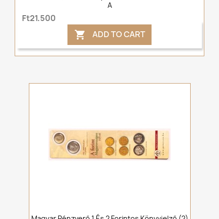
A
Ft21,500
ADD TO CART

Magyar Pénzverő 1 És 2 Forintos Könyvjelző (2)