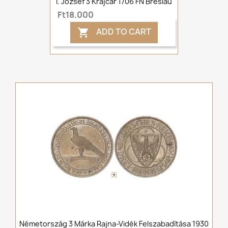
I. József 3 Krajcár 1706 FN Breslau
Ft18,000
ADD TO CART

Németország 3 Márka Rajna-Vidék Felszabadítása 1930