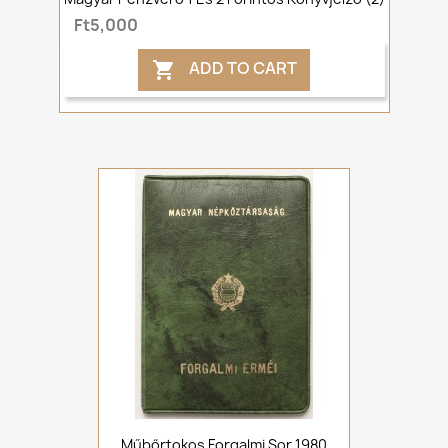
Ft5,000
ADD TO CART

Műbőrtokos Forgalmi Sor 1980