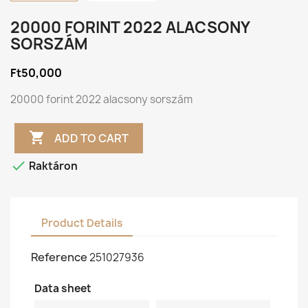
20000 FORINT 2022 ALACSONY
SORSZÁM
Ft50,000
20000 forint 2022 alacsony sorszám

ADD TO CART

Raktáron
Product Details
Reference
251027936
Data sheet