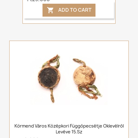
ADD TO CART

Körmend Város Középkori Függőpecsétje Oklevélről
Levéve 15.sz