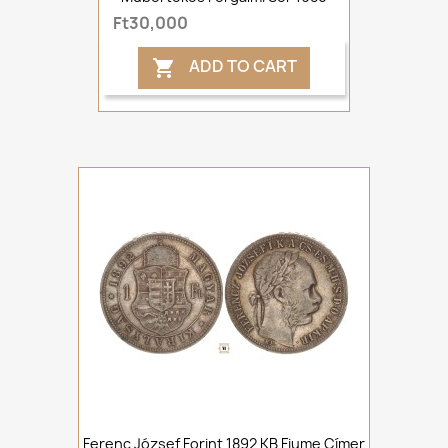
Ft30,000
ADD TO CART

Ferenc József Forint 1892 KB Fiume Címer