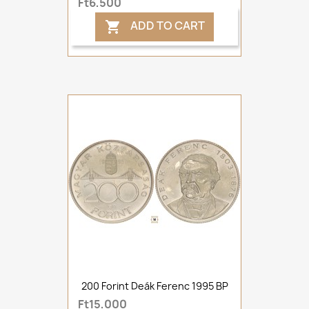
Ft6,500
ADD TO CART

200 Forint Deák Ferenc 1995 BP
Ft15,000