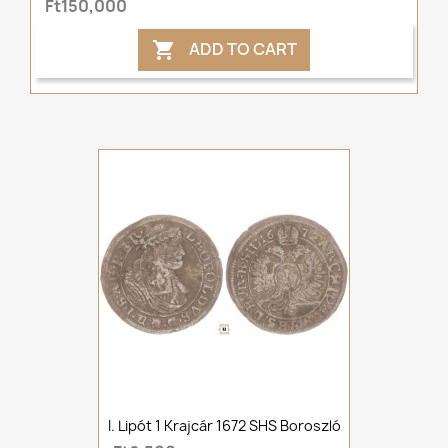
Ft150,000
ADD TO CART

I. Lipót 1 Krajcár 1672 SHS Boroszló