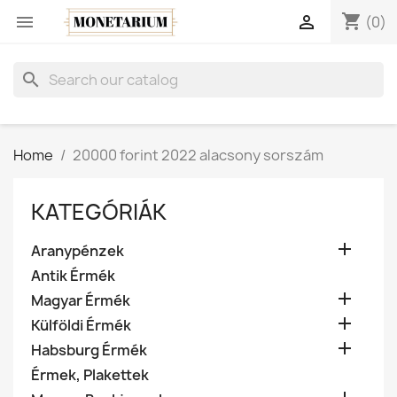
shopping_cart


(0)
search
Home
20000 forint 2022 alacsony sorszám
KATEGÓRIÁK

Aranypénzek
Antik Érmék

Magyar Érmék

Külföldi Érmék

Habsburg Érmék
Érmek, Plakettek