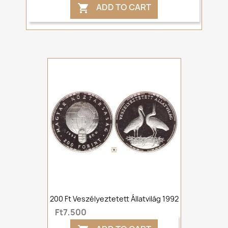
ADD TO CART

200 Ft Veszélyeztetett Állatvilág 1992
Ft7,500