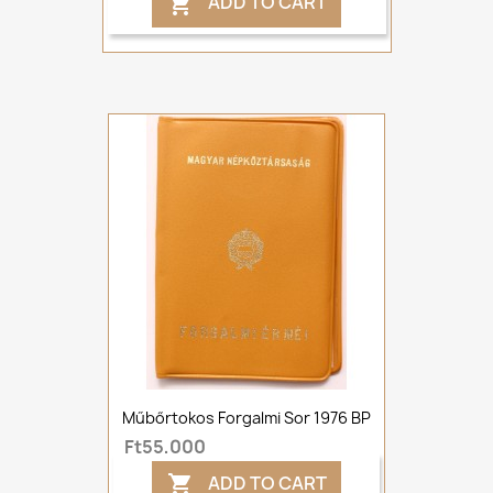
ADD TO CART

Műbőrtokos Forgalmi Sor 1976 BP
Ft55,000
ADD TO CART
