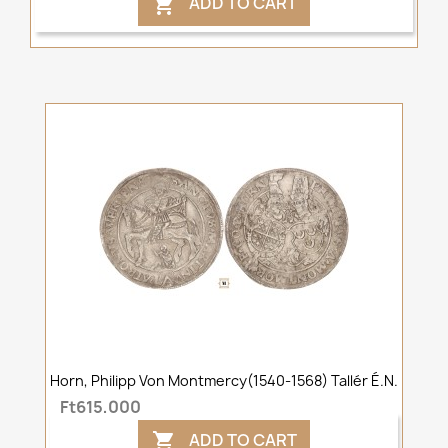
ADD TO CART

Horn, Philipp Von Montmercy(1540-1568) Tallér É.n.
Ft615,000
ADD TO CART
