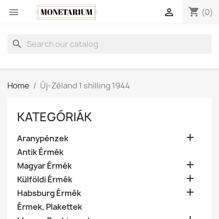
shopping_cart


(0)
search
Home
Új-Zéland 1 shilling 1944
KATEGÓRIÁK

Aranypénzek
Antik Érmék

Magyar Érmék

Külföldi Érmék

Habsburg Érmék
Érmek, Plakettek