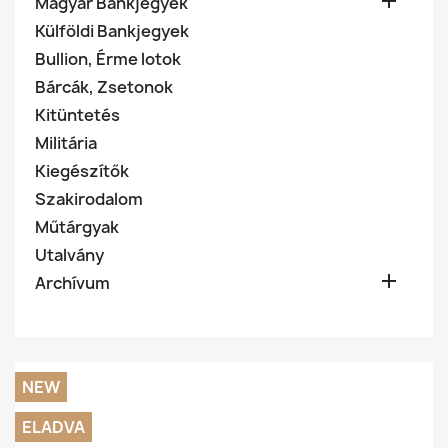

Magyar Bankjegyek
Külföldi Bankjegyek
Bullion, Érme lotok
Bárcák, Zsetonok
Kitüntetés
Militária
Kiegészítők
Szakirodalom
Műtárgyak
Utalvány

Archívum
NEW
ELADVA