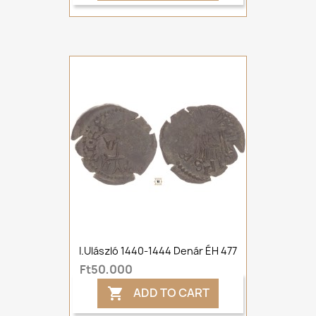
I.Ulászló 1440-1444 Denár ÉH 477
Ft50,000
ADD TO CART
