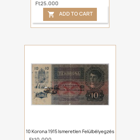
Ft25,000
ADD TO CART

10 Korona 1915 Ismeretlen Felülbélyegzés
Ft10,000