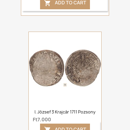
ADD TO CART

I. József 3 Krajcár 1711 Pozsony
Ft7,000
ADD TO CART
