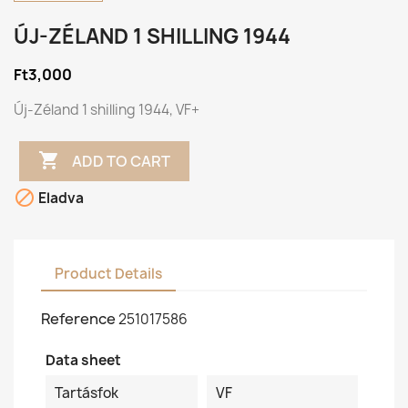
ÚJ-ZÉLAND 1 SHILLING 1944
Ft3,000
Új-Zéland 1 shilling 1944, VF+

ADD TO CART

Eladva
Product Details
Reference
251017586
Data sheet
Tartásfok
VF