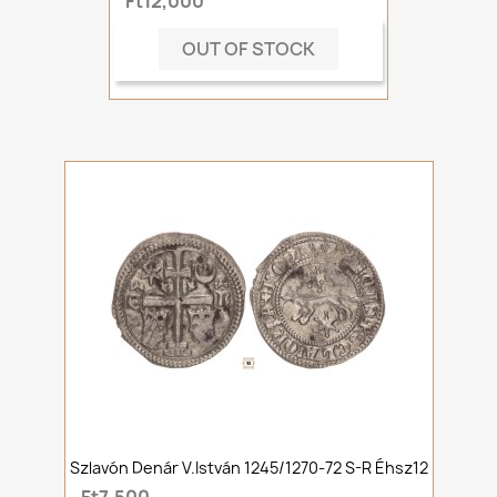
Ft12,000
OUT OF STOCK
Szlavón Denár V.István 1245/1270-72 S-R Éhsz12
Ft7,500