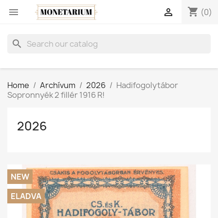
shopping_cart


(0)
search
Home
Archívum
2026
Hadifogolytábor
Sopronnyék 2 fillér 1916 R!
2026
NEW
ELADVA