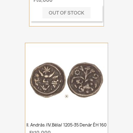
Ft6,000
OUT OF STOCK
II. András /IV.Béla/ 1205-35 Denár ÉH 160
Ft10,000