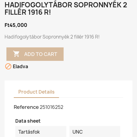
HADIFOGOLYTÁBOR SOPRONNYÉK 2
FILLÉR 1916 R!
Ft45,000
Hadifogolytábor Sopronnyék 2 fillér 1916 R!

ADD TO CART

Eladva
Product Details
Reference
251016252
Data sheet
Tartásfok
UNC