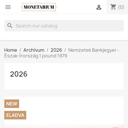
shopping_cart


(0)
search
Home
Archívum
2026
Nemzetek Bankjegyei -
Észak-Írország 1 pound 1979
2026
NEW
ELADVA