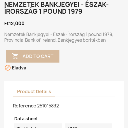
NEMZETEK BANKJEGYEI - ÉSZAK-
ÍRORSZÁG 1 POUND 1979
Ft12,000
Nemzetek Bankjegyei - Észak-Írország 1 pound 1979,
Provincial Bank of Ireland, Bankjegyes borítékban

ADD TO CART

Eladva
Product Details
Reference
251015832
Data sheet