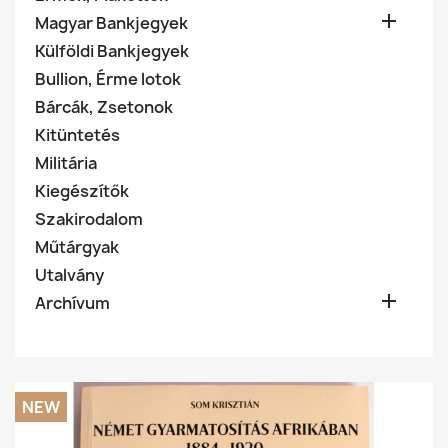

Magyar Bankjegyek
Külföldi Bankjegyek
Bullion, Érme lotok
Bárcák, Zsetonok
Kitüntetés
Militária
Kiegészítők
Szakirodalom
Műtárgyak
Utalvány

Archívum
NEW