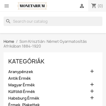
shopping_cart


(0)
search
Home
Som Krisztián: Német Gyarmatosítás
Afrikában 1884-1920
KATEGÓRIÁK

Aranypénzek
Antik Érmék

Magyar Érmék

Külföldi Érmék

Habsburg Érmék
Érmek, Plakettek