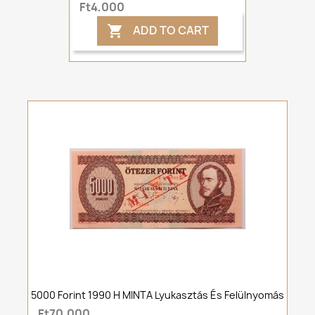
Ft4,000
ADD TO CART

5000 Forint 1990 H MINTA Lyukasztás És Felülnyomás
Ft70,000