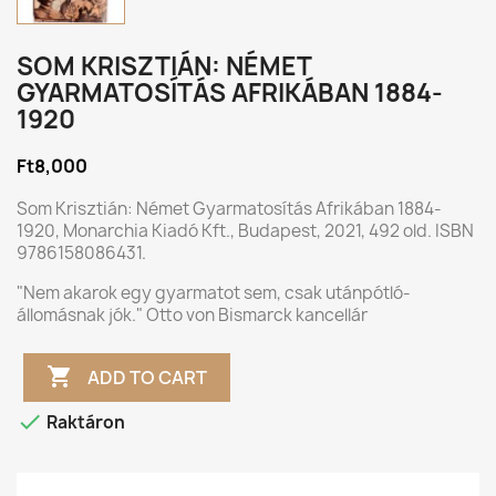
SOM KRISZTIÁN: NÉMET
GYARMATOSÍTÁS AFRIKÁBAN 1884-
1920
Ft8,000
Som Krisztián: Német Gyarmatosítás Afrikában 1884-
1920, Monarchia Kiadó Kft., Budapest, 2021, 492 old. ISBN
9786158086431.
"Nem akarok egy gyarmatot sem, csak utánpótló-
állomásnak jók." Otto von Bismarck kancellár

ADD TO CART

Raktáron