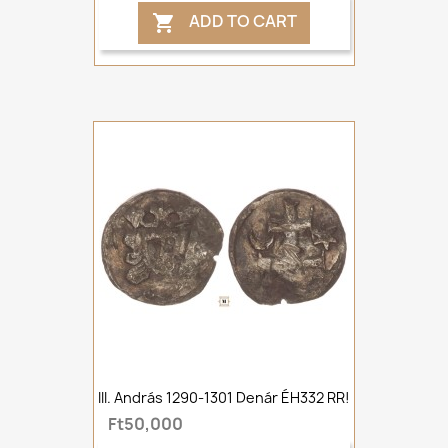
ADD TO CART

III. András 1290-1301 Denár ÉH332 RR!
Ft50,000