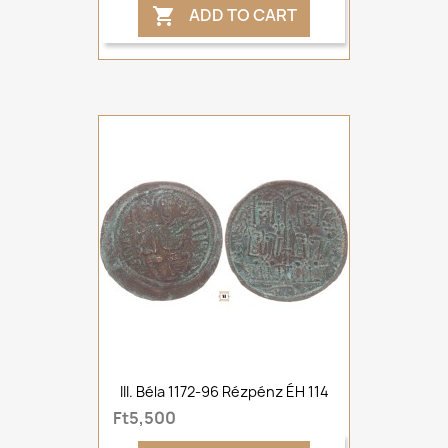
ADD TO CART

III. Béla 1172-96 Rézpénz ÉH 114
Ft5,500