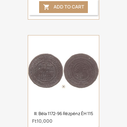
ADD TO CART

III. Béla 1172-96 Rézpénz ÉH 115
Ft10,000