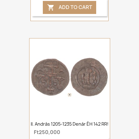
ADD TO CART

II. András 1205-1235 Denár ÉH 142 RR!
Ft250,000