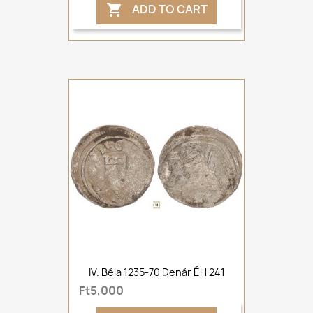
ADD TO CART

IV. Béla 1235-70 Denár ÉH 241
Ft5,000