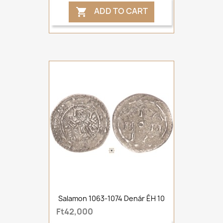
ADD TO CART

Salamon 1063-1074 Denár ÉH 10
Ft42,000