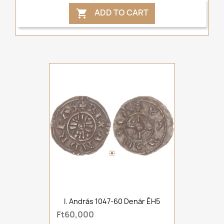
ADD TO CART

I. András 1047-60 Denár ÉH5
Ft60,000