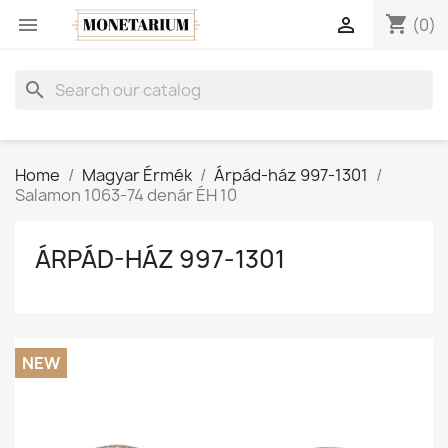
shopping_cart


(0)
search
Home
Magyar Érmék
Árpád-ház 997-1301
Salamon 1063-74 denár ÉH 10
ÁRPÁD-HÁZ 997-1301
NEW