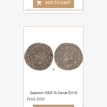
ADD TO CART

Salamon 1063-74 Denár ÉH 10
Ft45,000