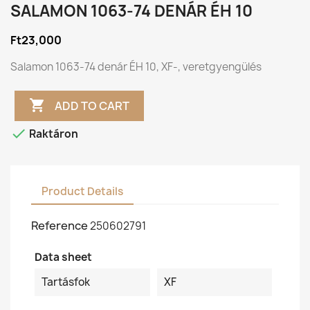
SALAMON 1063-74 DENÁR ÉH 10
Ft23,000
Salamon 1063-74 denár ÉH 10, XF-, veretgyengülés

ADD TO CART

Raktáron
Product Details
Reference
250602791
Data sheet
Tartásfok
XF