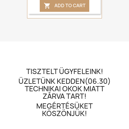
ADD TO CART

TISZTELT ÜGYFELEINK!
ÜZLETÜNK KEDDEN(06.30)
TECHNIKAI OKOK MIATT
ZÁRVA TART!
MEGÉRTÉSÜKET
KÖSZÖNJÜK!