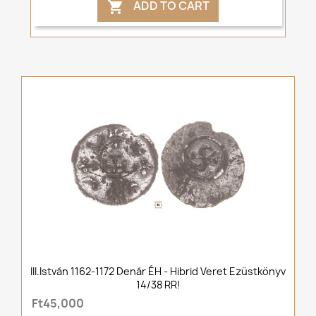
ADD TO CART

III.István 1162-1172 Denár ÉH - Hibrid Veret Ezüstkönyv
14/38 RR!
Ft45,000