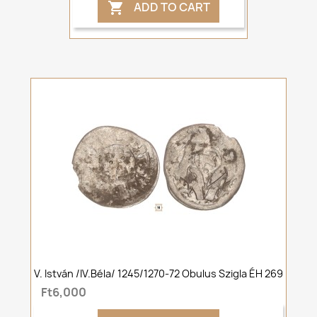
ADD TO CART

V. István /IV.Béla/ 1245/1270-72 Obulus Szigla ÉH 269
Ft6,000