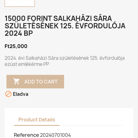
15000 FORINT SALKAHÁZI SÁRA
SZÜLETÉSÉNEK 125. ÉVFORDULÓJA
2024 BP
Ft25,000
2024. évi Salkaházi Sára születésének 125. évfordulója
ezüst emlékérme PP

ADD TO CART

Eladva
Product Details
Reference
20240701004