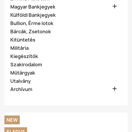

Magyar Bankjegyek
Külföldi Bankjegyek
Bullion, Érme lotok
Bárcák, Zsetonok
Kitüntetés
Militária
Kiegészítők
Szakirodalom
Műtárgyak
Utalvány

Archívum
NEW
ELADVA