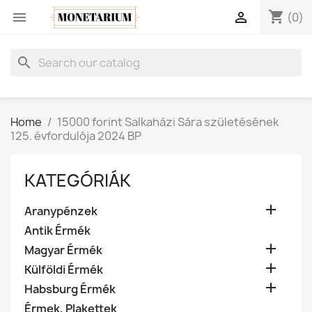
shopping_cart


(0)
search
Home
15000 forint Salkaházi Sára születésének
125. évfordulója 2024 BP
KATEGÓRIÁK

Aranypénzek
Antik Érmék

Magyar Érmék

Külföldi Érmék

Habsburg Érmék
Érmek, Plakettek