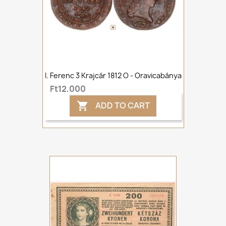
I. Ferenc 3 Krajcár 1812 O - Oravicabánya
Ft12,000
ADD TO CART
