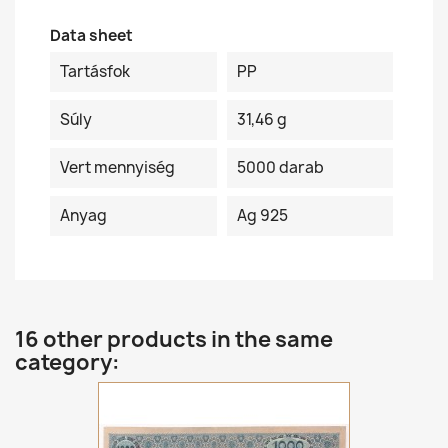
Data sheet
Tartásfok
PP
Súly
31,46 g
Vert mennyiség
5000 darab
Anyag
Ag 925
16 other products in the same
category: