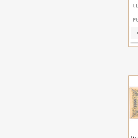
I.
F
Tíz