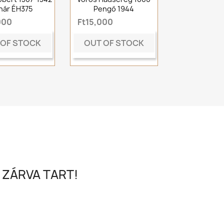
nár ÉH375
Pengő 1944
000
Ft15,000
 OF STOCK
OUT OF STOCK
 ZÁRVA TART!