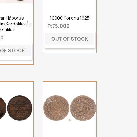
ar Háborús
10000 Korona 1923
m Kardokkal És
Ft75,000
Sisakkal
00
OUT OF STOCK
 OF STOCK