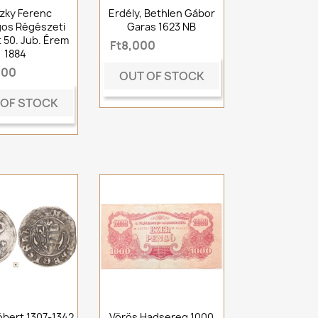
zky Ferenc
Erdély, Bethlen Gábor
os Régészeti
Garas 1623 NB
t 50. Jub. Érem
Ft8,000
1884
000
OUT OF STOCK
 OF STOCK
óbert 1307-1342
Vörös Hadsereg 1000