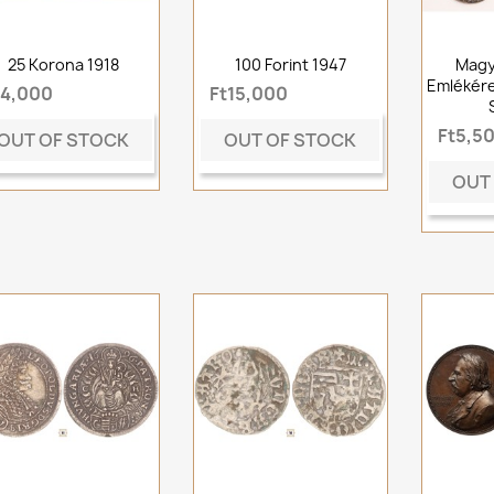
25 Korona 1918
100 Forint 1947
Magy
Emlékére
t4,000
Ft15,000
Ft5,5
OUT OF STOCK
OUT OF STOCK
OUT