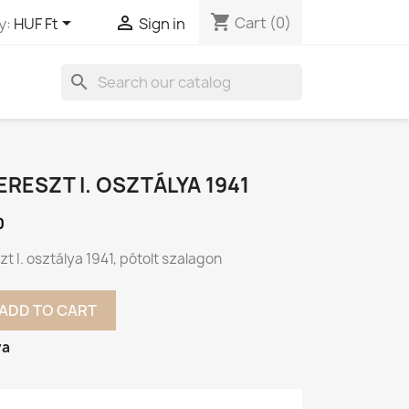
shopping_cart


Cart
(0)
y:
HUF Ft
Sign in
search
RESZT I. OSZTÁLYA 1941
0
t I. osztálya 1941, pótolt szalagon
ADD TO CART
va