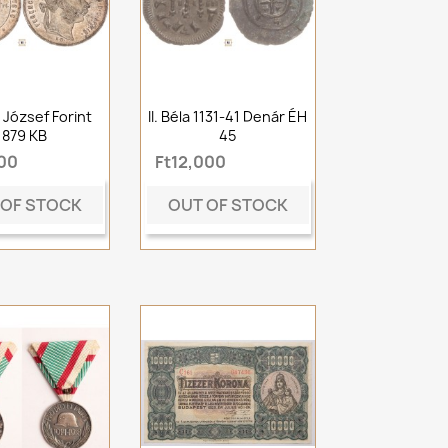
 József Forint
II. Béla 1131-41 Denár ÉH
1879 KB
45
500
Ft12,000
 OF STOCK
OUT OF STOCK