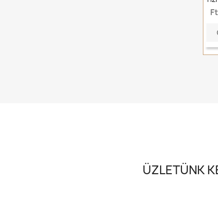
F
ÜZLETÜNK KE