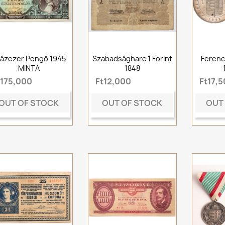
ázezer Pengő 1945
Szabadságharc 1 Forint
Ferenc
MINTA
1848
t175,000
Ft12,000
Ft17,
OUT OF STOCK
OUT OF STOCK
OUT