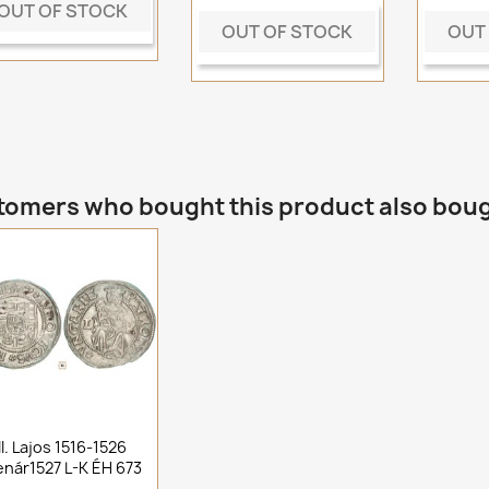
OUT OF STOCK
OUT OF STOCK
OUT
omers who bought this product also bou
II. Lajos 1516-1526
nár1527 L-K ÉH 673