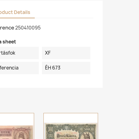
oduct Details
rence
250410095
a sheet
rtásfok
XF
ferencia
ÉH 673