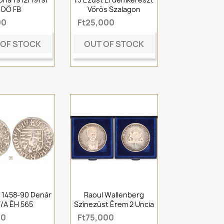
DÖ FB
Vörös Szalagon
00
Ft25,000
 OF STOCK
OUT OF STOCK
s 1458-90 Denár
Raoul Wallenberg
/A ÉH 565
Színezüst Érem 2 Uncia
00
Ft75,000