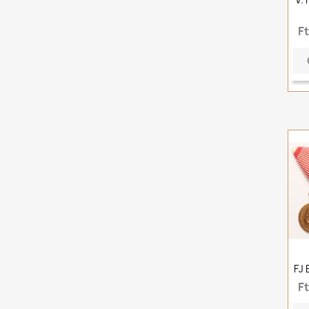
F
FJ 
F