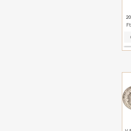
20
F
V.