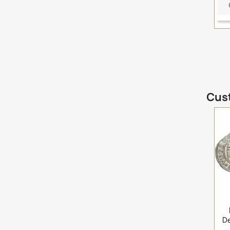
Cust
De