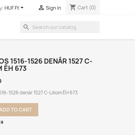
shopping_cart


Cart
(0)
y:
HUF Ft
Sign in
search
AJOS 1516-1526 DENÁR 1527 C-
M ÉH 673
0
 1516-1526 denár 1527 C-Liliom ÉH 673
ADD TO CART
va