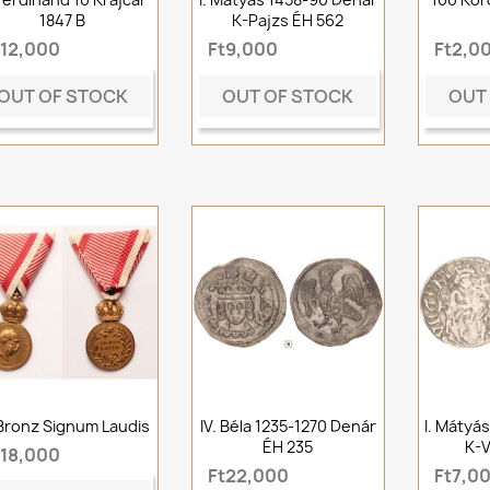
1847 B
K-Pajzs ÉH 562
t12,000
Ft9,000
Ft2,0
OUT OF STOCK
OUT OF STOCK
OUT
Bronz Signum Laudis
IV. Béla 1235-1270 Denár
I. Mátyá
ÉH 235
K-V
t18,000
Ft22,000
Ft7,0