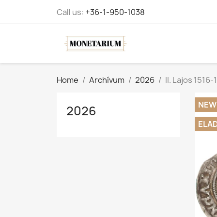
Call us:
+36-1-950-1038
Home
Archívum
2026
II. Lajos 1516
NEW
2026
ELA