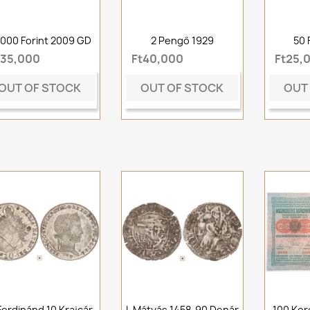
000 Forint 2009 GD
2 Pengő 1929
50 
t35,000
Ft40,000
Ft25,
OUT OF STOCK
OUT OF STOCK
OUT
 Ferdinánd 10 Krajcár
I. Mátyás 1458-90 Denár
100 Kor