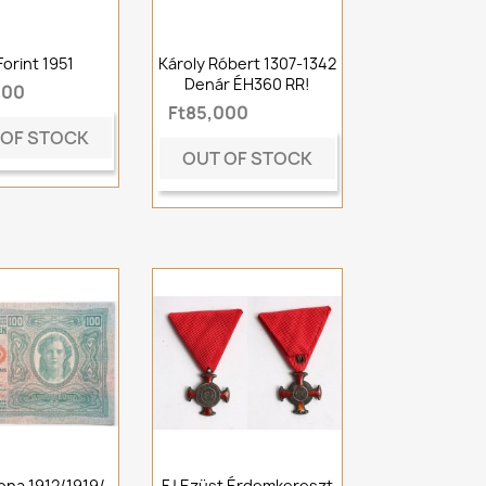
Forint 1951
Károly Róbert 1307-1342
Denár ÉH360 RR!
000
Ft85,000
 OF STOCK
OUT OF STOCK
ona 1912/1919/
FJ Ezüst Érdemkereszt