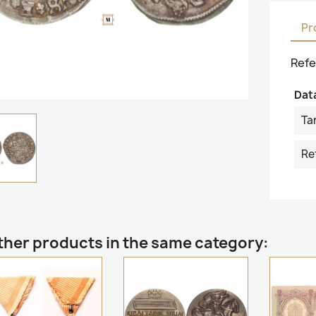
Pr
Refe
Dat
Ta
Re
ther products in the same category: