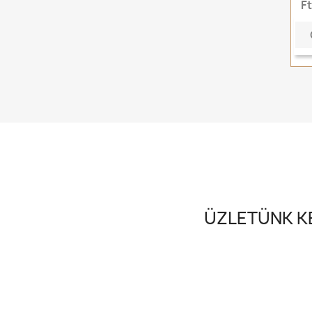
F
ÜZLETÜNK KE