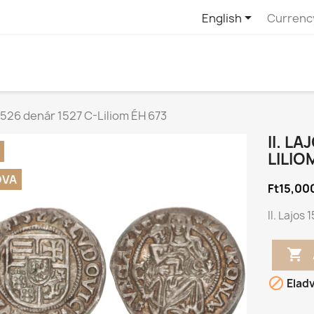

English
Currenc
-1526 denár 1527 C-Liliom ÉH 673
II. L
LILIO
DVA
Ft15,00
II. Lajos


Elad