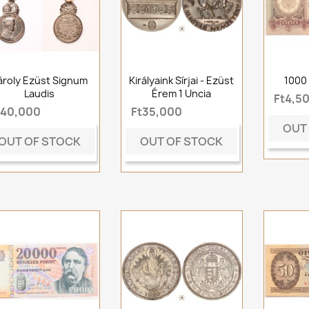
ároly Ezüst Signum
Királyaink Sírjai - Ezüst
1000
Laudis
Érem 1 Uncia
Ft4,5
t40,000
Ft35,000
OUT
OUT OF STOCK
OUT OF STOCK