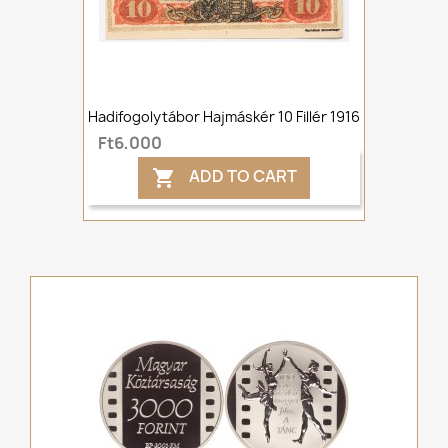
Hadifogolytábor Hajmáskér 10 Fillér 1916
Ft6,000
ADD TO CART
