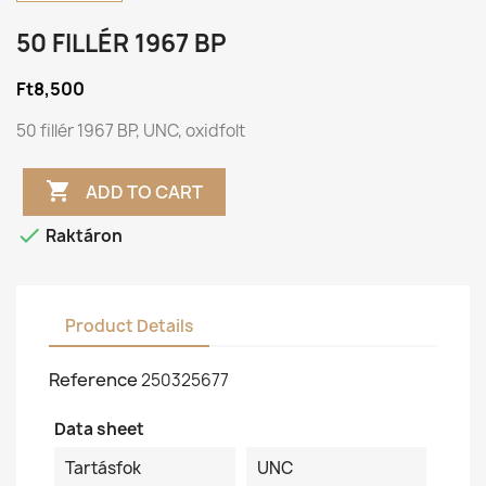
50 FILLÉR 1967 BP
Ft8,500
50 fillér 1967 BP, UNC, oxidfolt

ADD TO CART

Raktáron
Product Details
Reference
250325677
Data sheet
Tartásfok
UNC