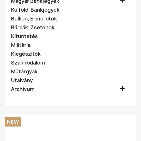

Magyar Bankjegyek
Külföldi Bankjegyek
Bullion, Érme lotok
Bárcák, Zsetonok
Kitüntetés
Militária
Kiegészítők
Szakirodalom
Műtárgyak
Utalvány

Archívum
NEW