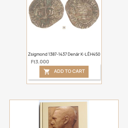
Zsigmond 1387-1437 Denár K-L ÉH450
Ft3,000
ADD TO CART
