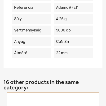
Referencia
Adamo#FE11
Súly
4.26 g
Vert mennyiség
5000 db
Anyag
CuNiZn
Átmérő
22 mm
16 other products in the same
category: