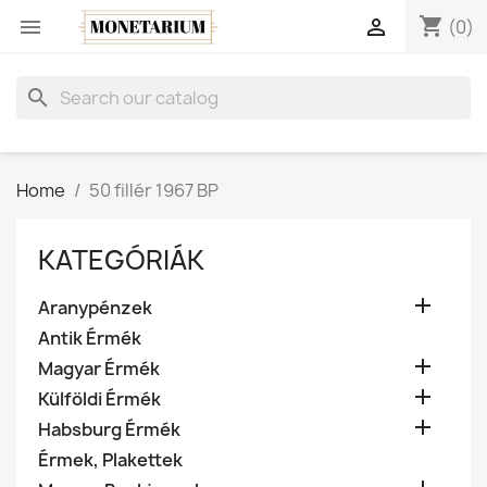
shopping_cart


(0)
search
Home
50 fillér 1967 BP
KATEGÓRIÁK

Aranypénzek
Antik Érmék

Magyar Érmék

Külföldi Érmék

Habsburg Érmék
Érmek, Plakettek