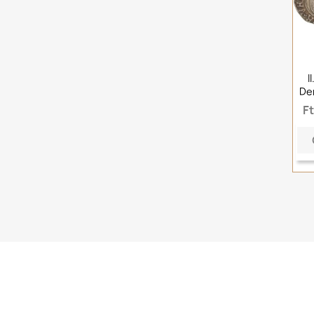
I
De
F