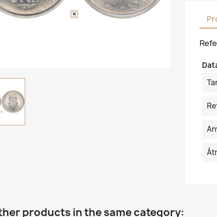
Pr
Refe
Dat
Ta
Re
An
Át
ther products in the same category: