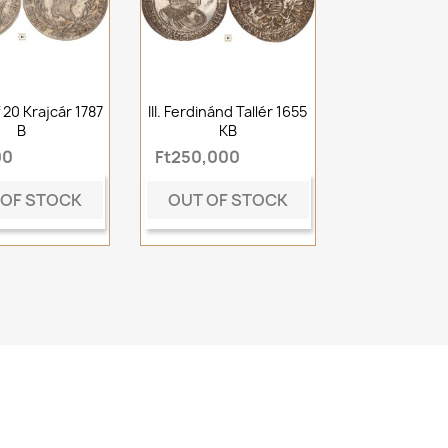
f 20 Krajcár 1787
III. Ferdinánd Tallér 1655
B
KB
00
Ft250,000
 OF STOCK
OUT OF STOCK