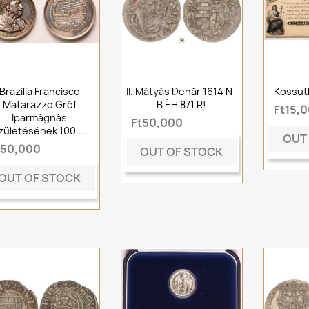
Brazília Francisco
II. Mátyás Denár 1614 N-
Kossuth
Matarazzo Gróf
B ÉH 871 R!
Ft15,
Iparmágnás
Ft50,000
zületésének 100....
OUT
t50,000
OUT OF STOCK
OUT OF STOCK