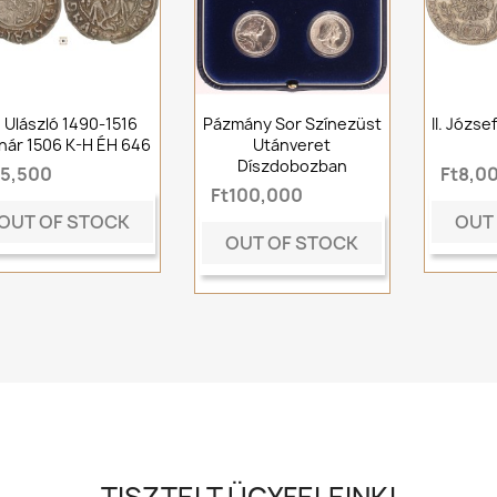
I. Ulászló 1490-1516
Pázmány Sor Színezüst
II. Józse
nár 1506 K-H ÉH 646
Utánveret
Díszdobozban
t5,500
Ft8,0
Ft100,000
OUT OF STOCK
OUT
OUT OF STOCK
TISZTELT ÜGYFELEINK!