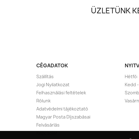
ÜZLETÜNK KE
CÉGADATOK
NYIT
Szállítás
Hétfő:
Jogi Nyilatkozat
Kedd -
Felhasználási feltételek
Szomba
Rólunk
Vasárn
Adatvédelmi tájékoztató
Magyar Posta Díjszabásai
Felvásárlás
Kapcsolat