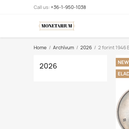
Call us:
+36-1-950-1038
Home
Archívum
2026
2 forint 1946
NEW
2026
ELA