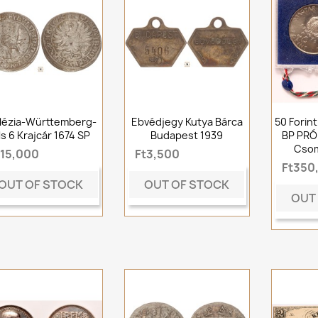
ilézia-Württemberg-
Ebvédjegy Kutya Bárca
50 Forin
ls 6 Krajcár 1674 SP
Budapest 1939
BP PR
Cso
t15,000
Ft3,500
Ft350
OUT OF STOCK
OUT OF STOCK
OUT