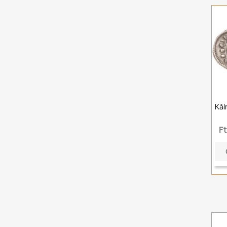
Kál
F