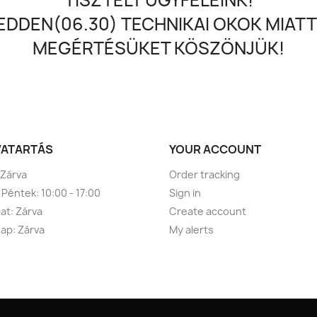
DDEN(06.30) TECHNIKAI OKOK MIATT
MEGÉRTÉSÜKET KÖSZÖNJÜK!
VATARTÁS
YOUR ACCOUNT
 Zárva
Order tracking
 Péntek: 10:00 - 17:00
Sign in
t: Zárva
Create account
ap: Zárva
My alerts