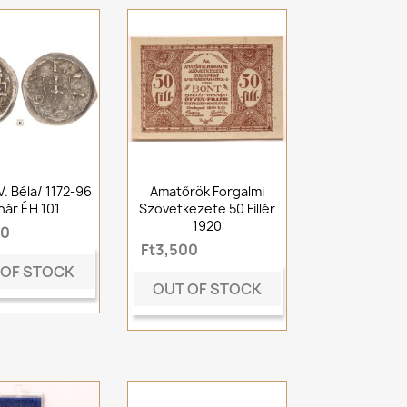
/IV. Béla/ 1172-96
Amatőrök Forgalmi
ár ÉH 101
Szövetkezete 50 Fillér
1920
00
Ft3,500
 OF STOCK
OUT OF STOCK