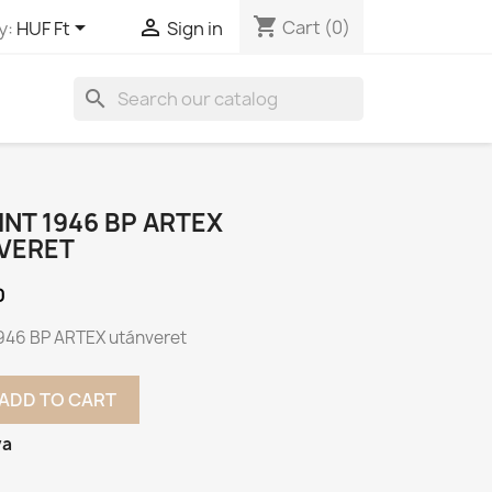
shopping_cart


Cart
(0)
y:
HUF Ft
Sign in
search
INT 1946 BP ARTEX
VERET
0
1946 BP ARTEX utánveret
ADD TO CART
va