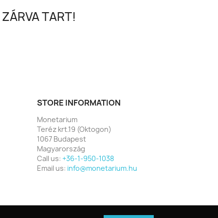
 ZÁRVA TART!
STORE INFORMATION
Monetarium
Teréz krt.19 (Oktogon)
1067 Budapest
Magyarország
Call us:
+36-1-950-1038
Email us:
info@monetarium.hu