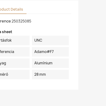
oduct Details
rence
250325085
a sheet
rtásfok
UNC
ferencia
Adamo#F7
yag
Alumínium
mérő
28 mm