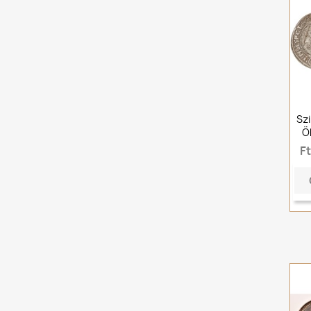
Sz
Ö
F