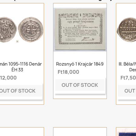
mán 1095-1116 Denár
Rozsnyó 1 Krajcár 1849
III. Béla
ÉH 33
Den
Ft18,000
t12,000
Ft7,5
OUT OF STOCK
OUT OF STOCK
OUT