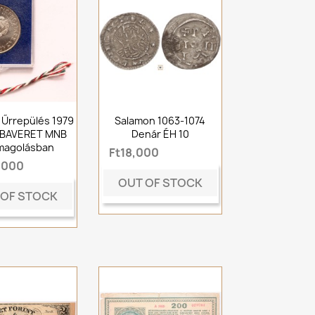
t Űrrepülés 1979
Salamon 1063-1074
ÓBAVERET MNB
Denár ÉH 10
magolásban
Ft18,000
,000
OUT OF STOCK
 OF STOCK