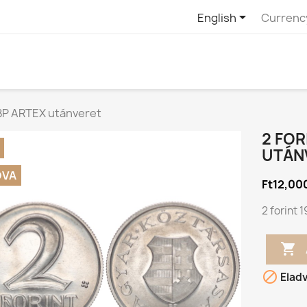

English
Currenc
 BP ARTEX utánveret
2 FOR
UTÁN
DVA
Ft12,00
2 forint 


Elad