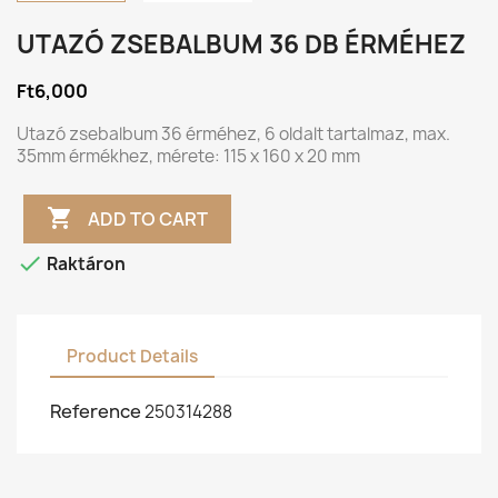
UTAZÓ ZSEBALBUM 36 DB ÉRMÉHEZ
Ft6,000
Utazó zsebalbum 36 érméhez, 6 oldalt tartalmaz, max.
35mm érmékhez, mérete: 115 x 160 x 20 mm

ADD TO CART

Raktáron
Product Details
Reference
250314288