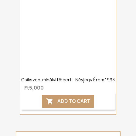
Csíkszentmihályi Róbert - Névjegy Érem 1993
Ft5,000
ADD TO CART
