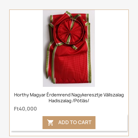
Horthy Magyar Érdemrend Nagykeresztje Vállszalag
Hadiszalag /pótlás/
Ft40,000
ADD TO CART
