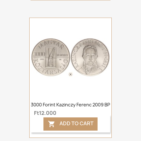
3000 Forint Kazinczy Ferenc 2009 BP
Ft12,000
ADD TO CART
