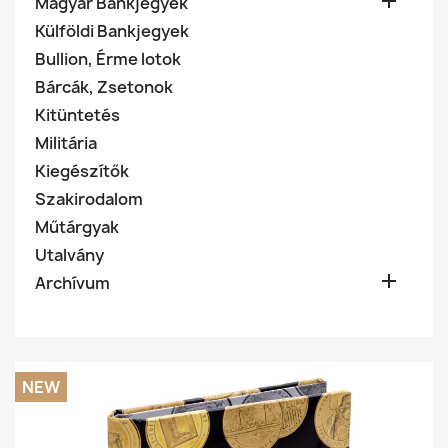

Magyar Bankjegyek
Külföldi Bankjegyek
Bullion, Érme lotok
Bárcák, Zsetonok
Kitüntetés
Militária
Kiegészítők
Szakirodalom
Műtárgyak
Utalvány

Archívum
NEW