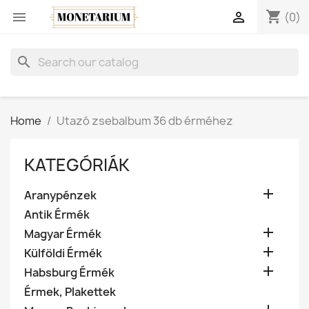
shopping_cart


(0)
search
Home
Utazó zsebalbum 36 db érméhez
KATEGÓRIÁK

Aranypénzek
Antik Érmék

Magyar Érmék

Külföldi Érmék

Habsburg Érmék
Érmek, Plakettek