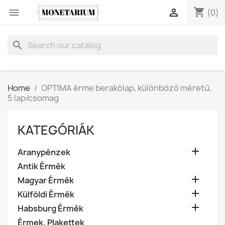
shopping_cart


(0)
search
Home
OPTIMA érme berakólap, különböző méretű,
5 lap/csomag
KATEGÓRIÁK

Aranypénzek
Antik Érmék

Magyar Érmék

Külföldi Érmék

Habsburg Érmék
Érmek, Plakettek