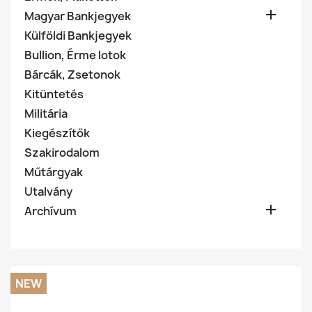

Magyar Bankjegyek
Külföldi Bankjegyek
Bullion, Érme lotok
Bárcák, Zsetonok
Kitüntetés
Militária
Kiegészítők
Szakirodalom
Műtárgyak
Utalvány

Archívum
NEW