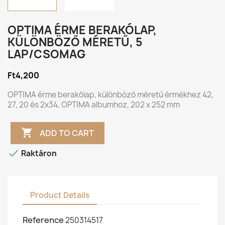
OPTIMA ÉRME BERAKÓLAP,
KÜLÖNBÖZŐ MÉRETŰ, 5
LAP/CSOMAG
Ft4,200
OPTIMA érme berakólap, különböző méretű érmékhez 42,
27, 20 és 2x34, OPTIMA albumhoz, 202 x 252 mm

ADD TO CART

Raktáron
Product Details
Reference
250314517