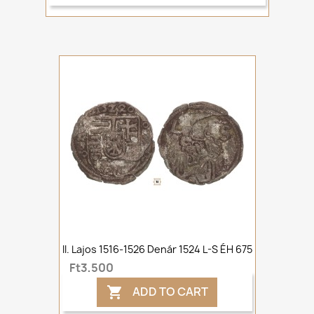
II. Lajos 1516-1526 Denár 1524 L-S ÉH 675
Ft3,500
ADD TO CART
