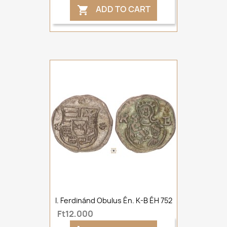
ADD TO CART

I. Ferdinánd Obulus Én. K-B ÉH 752
Ft12,000