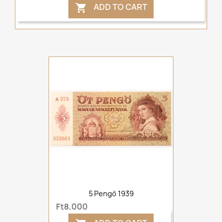
ADD TO CART

5 Pengő 1939
Ft8,000