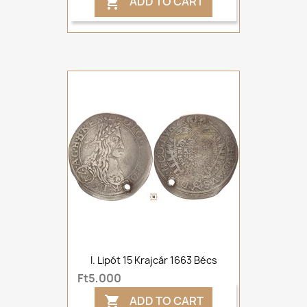
ADD TO CART

I. Lipót 15 Krajcár 1663 Bécs
Ft5,000
ADD TO CART
