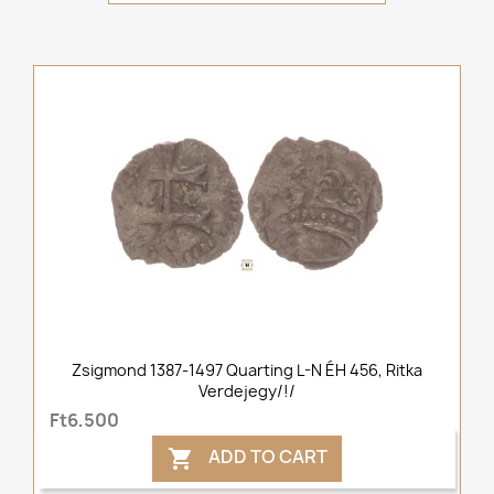
Zsigmond 1387-1497 Quarting L-N ÉH 456, Ritka
Verdejegy/!/
Ft6,500
ADD TO CART
