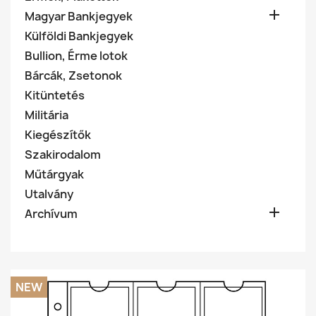

Magyar Bankjegyek
Külföldi Bankjegyek
Bullion, Érme lotok
Bárcák, Zsetonok
Kitüntetés
Militária
Kiegészítők
Szakirodalom
Műtárgyak
Utalvány

Archívum
NEW