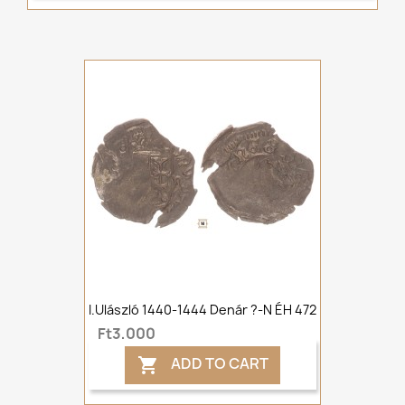
I.Ulászló 1440-1444 Denár ?-N ÉH 472
Ft3,000
ADD TO CART
