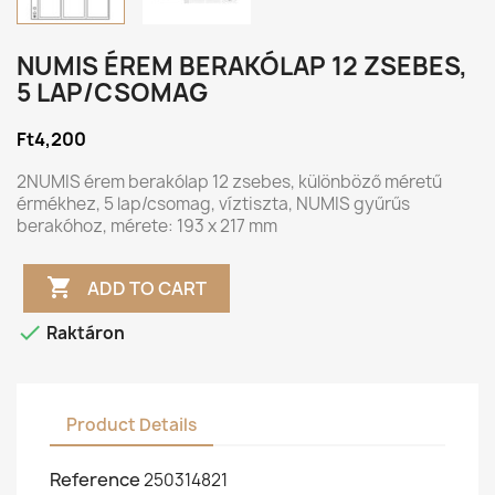
NUMIS ÉREM BERAKÓLAP 12 ZSEBES,
5 LAP/CSOMAG
Ft4,200
2NUMIS érem berakólap 12 zsebes, különböző méretű
érmékhez, 5 lap/csomag, víztiszta, NUMIS gyűrűs
berakóhoz, mérete: 193 x 217 mm

ADD TO CART

Raktáron
Product Details
Reference
250314821