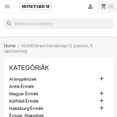
shopping_cart


(0)
search
Home
NUMIS érem berakólap 12 zsebes, 5
lap/csomag
KATEGÓRIÁK

Aranypénzek
Antik Érmék

Magyar Érmék

Külföldi Érmék

Habsburg Érmék
Érmek, Plakettek