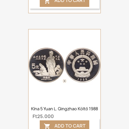
ADD TO CART

Kína 5 Yuan L. Qingzhao Költő 1988
Ft25,000
ADD TO CART
