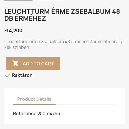
LEUCHTTURM ÉRME ZSEBALBUM 48
DB ÉRMÉHEZ
Ft4,200
Leuchtturm érme zsebalbum 48 érmének 33mm átmérőig,
kék színben

ADD TO CART

Raktáron
Product Details
Reference
250314756