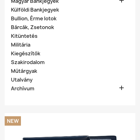

Magyar Bankjegyek
Külföldi Bankjegyek
Bullion, Érme lotok
Bárcák, Zsetonok
Kitüntetés
Militária
Kiegészítők
Szakirodalom
Műtárgyak
Utalvány

Archívum
NEW