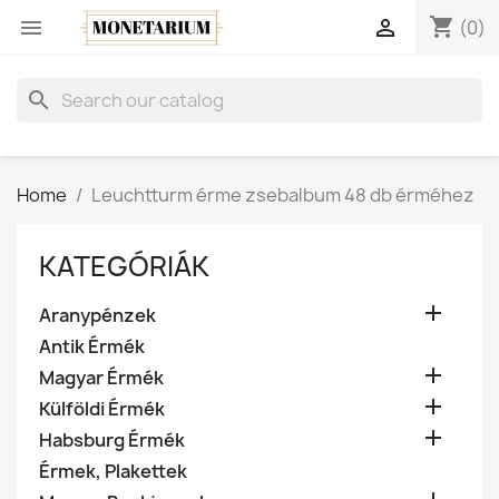
shopping_cart


(0)
search
Home
Leuchtturm érme zsebalbum 48 db érméhez
KATEGÓRIÁK

Aranypénzek
Antik Érmék

Magyar Érmék

Külföldi Érmék

Habsburg Érmék
Érmek, Plakettek