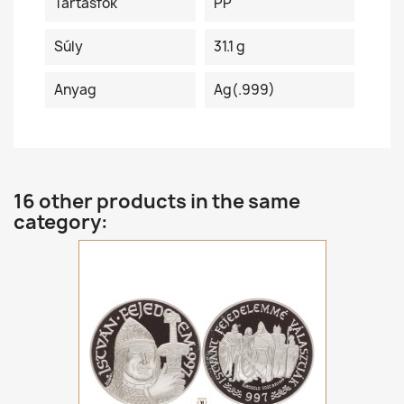
Tartásfok
PP
Súly
31.1 g
Anyag
Ag(.999)
16 other products in the same
category: