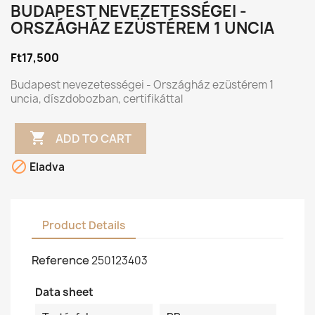
BUDAPEST NEVEZETESSÉGEI -
ORSZÁGHÁZ EZÜSTÉREM 1 UNCIA
Ft17,500
Budapest nevezetességei - Országház ezüstérem 1
uncia, díszdobozban, certifikáttal

ADD TO CART

Eladva
Product Details
Reference
250123403
Data sheet