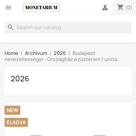
shopping_cart


(0)
search
Home
Archívum
2026
Budapest
nevezetességei - Országház ezüstérem 1 uncia
2026
NEW
ELADVA