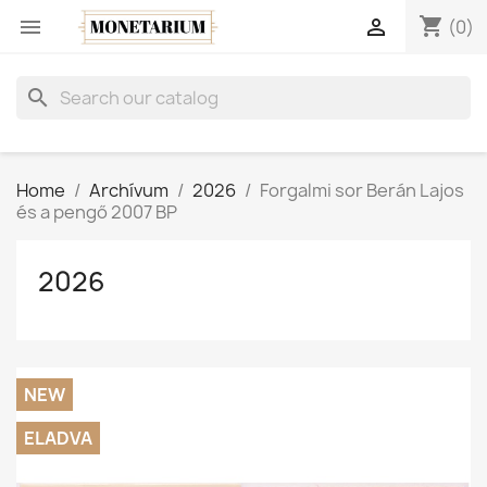
shopping_cart


(0)
search
Home
Archívum
2026
Forgalmi sor Berán Lajos
és a pengő 2007 BP
2026
NEW
ELADVA