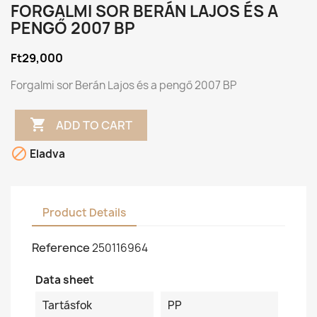
FORGALMI SOR BERÁN LAJOS ÉS A
PENGŐ 2007 BP
Ft29,000
Forgalmi sor Berán Lajos és a pengő 2007 BP

ADD TO CART

Eladva
Product Details
Reference
250116964
Data sheet
Tartásfok
PP