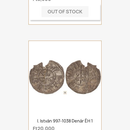
OUT OF STOCK
I. István 997-1038 Denár ÉH 1
Ft20,000