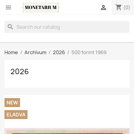
shopping_cart


(0)
search
Home
Archívum
2026
500 forint 1969
2026
NEW
ELADVA