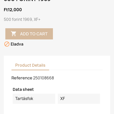
Ft12,000
500 forint 1969, XF+

ADD TO CART

Eladva
Product Details
Reference
250108668
Data sheet
Tartásfok
XF