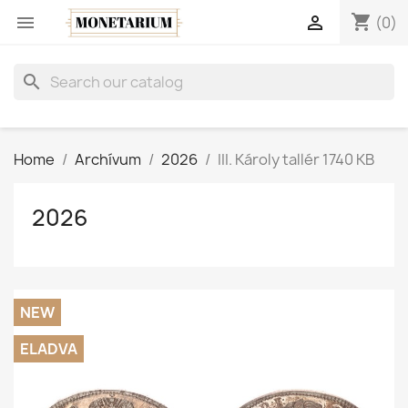
shopping_cart


(0)
search
Home
Archívum
2026
III. Károly tallér 1740 KB
2026
NEW
ELADVA