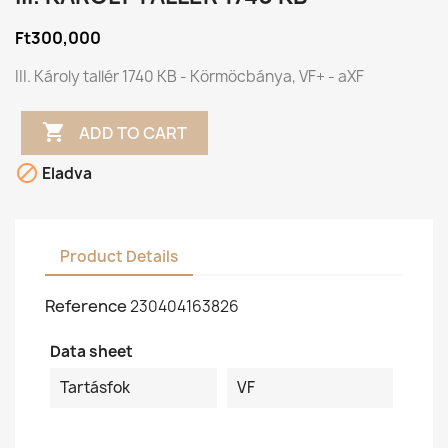
Ft300,000
III. Károly tallér 1740 KB - Körmöcbánya, VF+ - aXF

ADD TO CART

Eladva
Product Details
Reference
230404163826
Data sheet
Tartásfok
VF