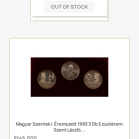
OUT OF STOCK
Magyar Szentek I. Éremszett 1993 3 Db Ezüstérem:
Szent László,...
Ft45,000