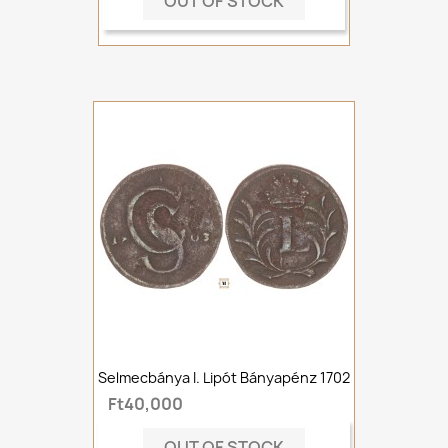
OUT OF STOCK
Selmecbánya I. Lipót Bányapénz 1702
Ft40,000
OUT OF STOCK