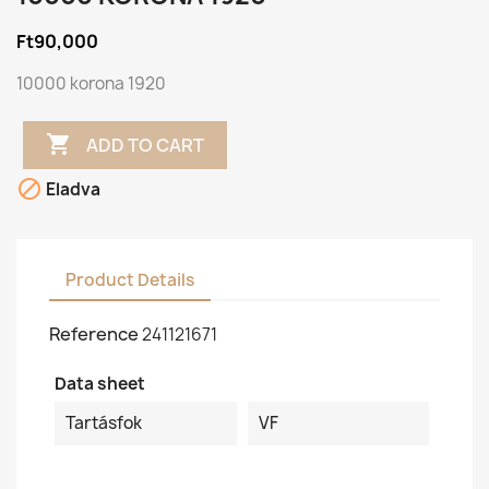
Ft90,000
10000 korona 1920

ADD TO CART

Eladva
Product Details
Reference
241121671
Data sheet
Tartásfok
VF