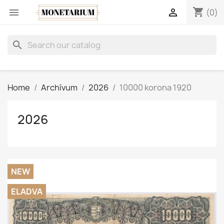
shopping_cart


(0)
search
Home
Archívum
2026
10000 korona 1920
2026
NEW
ELADVA