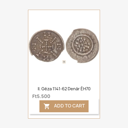
II. Géza 1141-62 Denár ÉH70
Ft5,500
ADD TO CART
