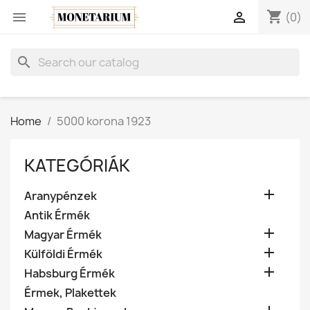
shopping_cart


(0)
search
Home
5000 korona 1923
KATEGÓRIÁK

Aranypénzek
Antik Érmék

Magyar Érmék

Külföldi Érmék

Habsburg Érmék
Érmek, Plakettek