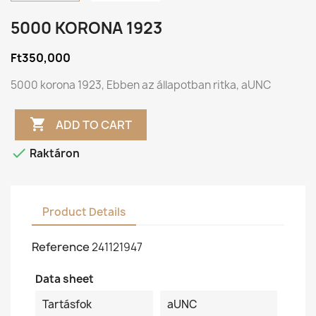
5000 KORONA 1923
Ft350,000
5000 korona 1923, Ebben az állapotban ritka,
aUNC

ADD TO CART

Raktáron
Product Details
Reference
241121947
Data sheet
Tartásfok
aUNC