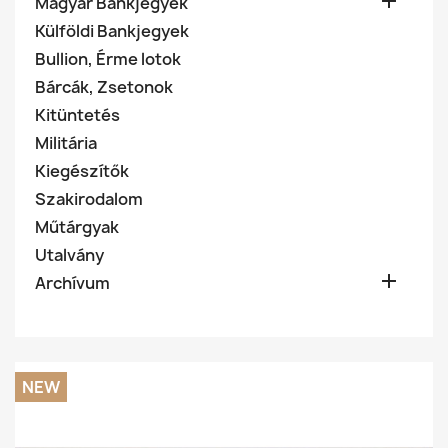

Magyar Bankjegyek
Külföldi Bankjegyek
Bullion, Érme lotok
Bárcák, Zsetonok
Kitüntetés
Militária
Kiegészítők
Szakirodalom
Műtárgyak
Utalvány

Archívum
NEW