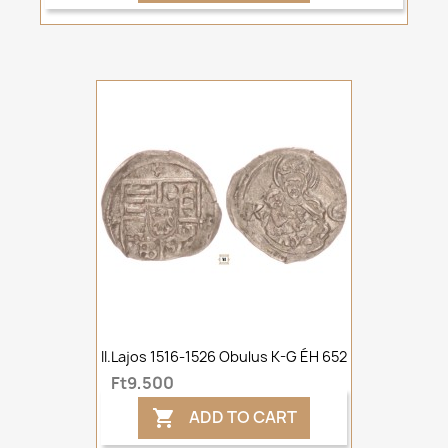
II.Lajos 1516-1526 Obulus K-G ÉH 652
Ft9,500
ADD TO CART
