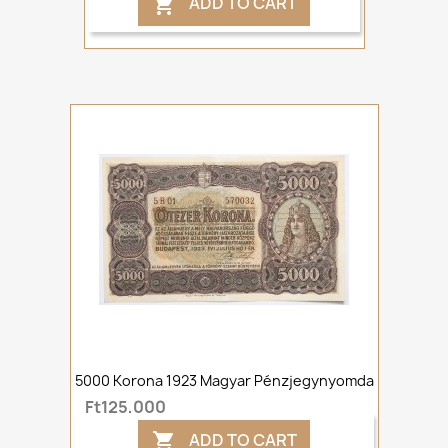
ADD TO CART

5000 Korona 1923 Magyar Pénzjegynyomda
Ft125,000
ADD TO CART
