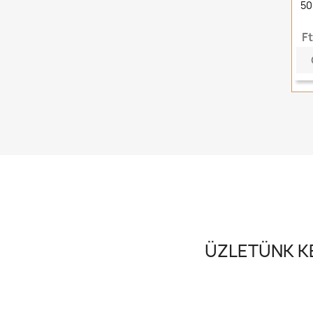
50
F
ÜZLETÜNK KE