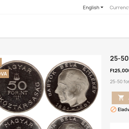

English
Currenc
25-50
Ft25,00
DVA
25-50 for


Elad