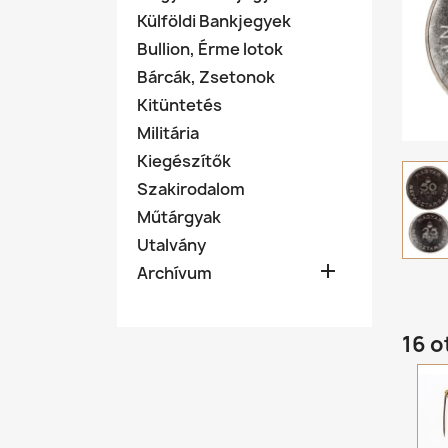
Külföldi Bankjegyek
Bullion, Érme lotok
Bárcák, Zsetonok
Kitüntetés
Militária
Kiegészítők
Szakirodalom
Műtárgyak
Utalvány

Archívum
16 o