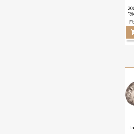
200
Föl
F
I.L