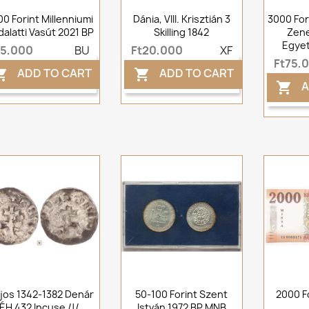
0 Forint Millenniumi
Dánia, VIII. Krisztián 3
3000 For
dalatti Vasút 2021 BP
Skilling 1842
Zen
Egye
t5,000
BU
Ft20,000
XF
Ft75,
ADD TO CART
ADD TO CART


A

ajos 1342-1382 Denár
50-100 Forint Szent
2000 F
ÉH 432 Incuse /!/
István 1972 BP MNB