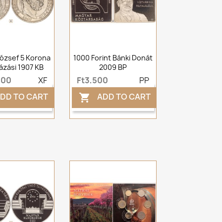
ózsef 5 Korona
1000 Forint Bánki Donát
zási 1907 KB
2009 BP
000
XF
Ft3,500
PP
DD TO CART
ADD TO CART
