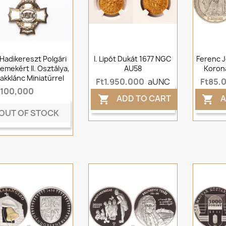
 Hadikereszt Polgári
I. Lipót Dukát 1677 NGC
Ferenc J
emekért II. Osztálya,
AU58
Koroná
rakklánc Miniatűrrel
Ft1,950,000
aUNC
Ft85,
t100,000
ADD TO CART
A


OUT OF STOCK