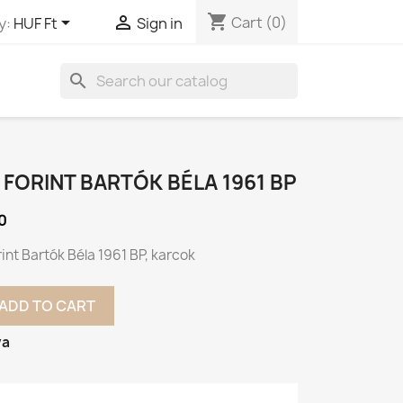
shopping_cart


Cart
(0)
y:
HUF Ft
Sign in
search
 FORINT BARTÓK BÉLA 1961 BP
0
int Bartók Béla 1961 BP, karcok
ADD TO CART
va