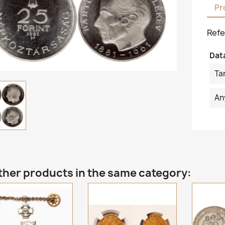
Pr
Refe
Dat
Ta
An
ther products in the same category: