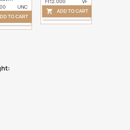
Ft12,000
VF
000
UNC
ADD TO CART

DD TO CART
ght: