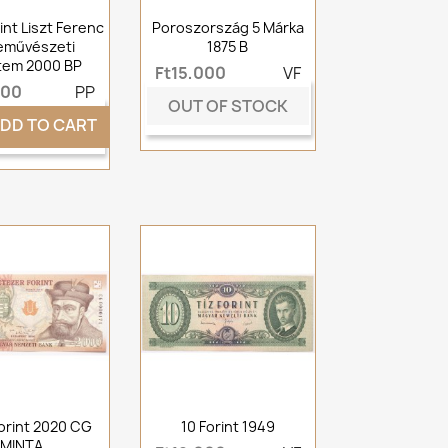
int Liszt Ferenc
Poroszország 5 Márka
eművészeti
1875 B
tem 2000 BP
Ft15,000
VF
000
PP
OUT OF STOCK
DD TO CART
orint 2020 CG
10 Forint 1949
MINTA