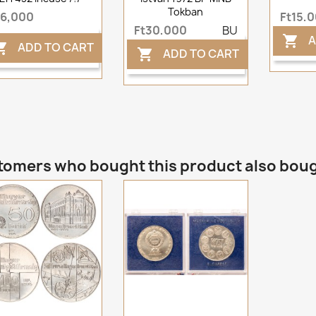
Tokban
t6,000
Ft15,
Ft30,000
BU
A

ADD TO CART

ADD TO CART

omers who bought this product also bou