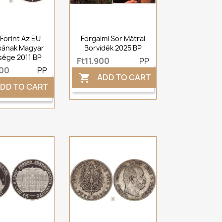
Forint Az EU
Forgalmi Sor Mátrai
sának Magyar
Borvidék 2025 BP
sége 2011 BP
Ft11,900
PP
500
PP
ADD TO CART

DD TO CART