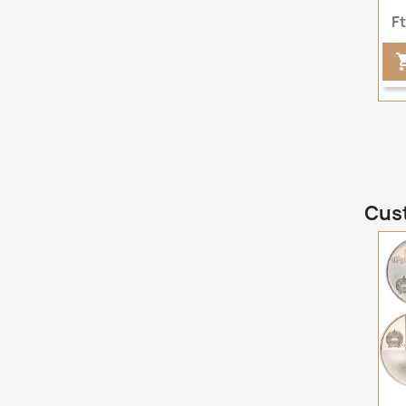
F
Cust