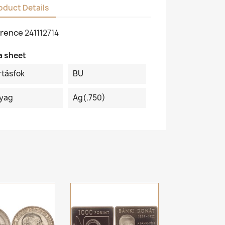
oduct Details
rence
241112714
a sheet
rtásfok
BU
yag
Ag(.750)