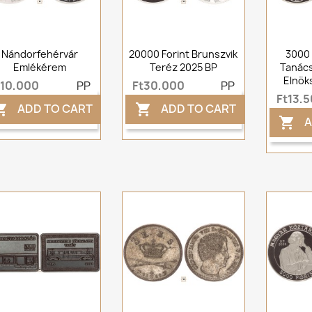
Nándorfehérvár
20000 Forint Brunszvik
3000 
Emlékérem
Teréz 2025 BP
Tanác
Elnök
t10,000
PP
Ft30,000
PP
Ft13,
ADD TO CART
ADD TO CART


A
