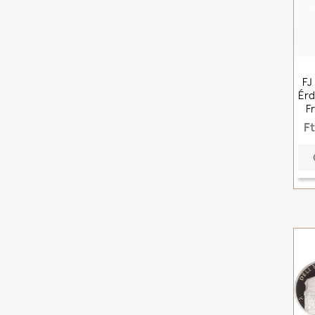
FJ
Érd
F
F