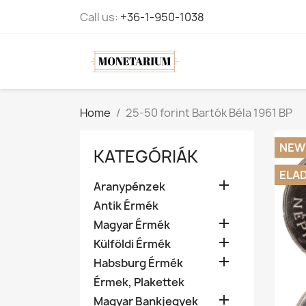
Call us:
+36-1-950-1038
Home
25-50 forint Bartók Béla 1961 BP
NEW
KATEGÓRIÁK
ELA

Aranypénzek
Antik Érmék

Magyar Érmék

Külföldi Érmék

Habsburg Érmék
Érmek, Plakettek

Magyar Bankjegyek