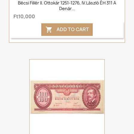
Bécsi Fillér II. Ottokár 1251-1276, IV.László ÉH 311 A
Denár...
Ft10,000
ADD TO CART
