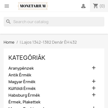
shopping_cart


(0)
search
Home
I.Lajos 1342-1382 Denár ÉH 432
KATEGÓRIÁK

Aranypénzek
Antik Érmék

Magyar Érmék

Külföldi Érmék

Habsburg Érmék
Érmek, Plakettek