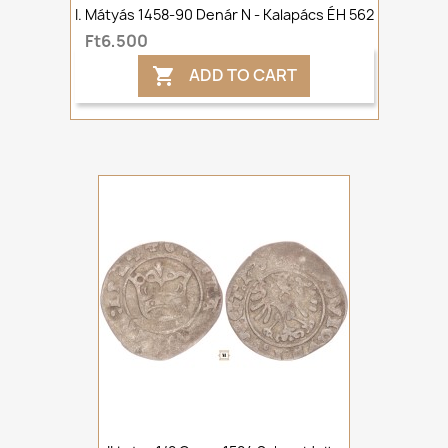
I. Mátyás 1458-90 Denár N - Kalapács ÉH 562
Ft6,500
ADD TO CART
