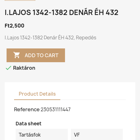
I.LAJOS 1342-1382 DENÁR ÉH 432
Ft2,500
I.Lajos 1342-1382 Denár ÉH 432, Repedés

ADD TO CART

Raktáron
Product Details
Reference
230531111447
Data sheet
Tartásfok
VF