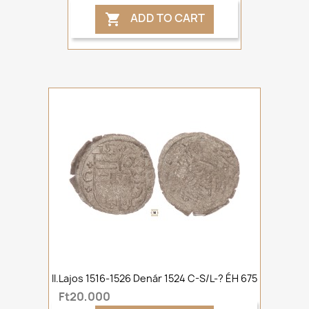
ADD TO CART

II.Lajos 1516-1526 Denár 1524 C-S/L-? ÉH 675
Ft20,000