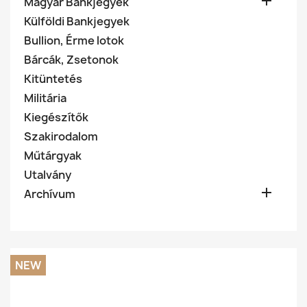

Magyar Bankjegyek
Külföldi Bankjegyek
Bullion, Érme lotok
Bárcák, Zsetonok
Kitüntetés
Militária
Kiegészítők
Szakirodalom
Műtárgyak
Utalvány

Archívum
NEW