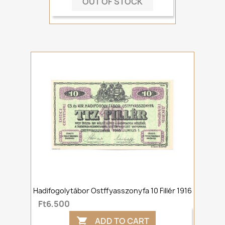
OUT OF STOCK
Hadifogolytábor Ostffyasszonyfa 10 Fillér 1916
Ft6,500
ADD TO CART
