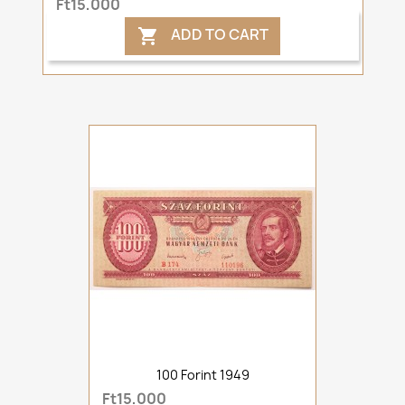
Ft15,000
ADD TO CART

100 Forint 1949
Ft15,000