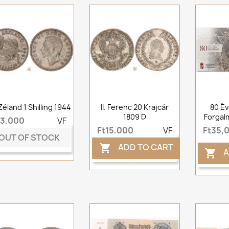
Zéland 1 Shilling 1944
II. Ferenc 20 Krajcár
80 Év
1809 D
Forgal
t3,000
VF
Ft15,000
VF
Ft35,
OUT OF STOCK
ADD TO CART

A
