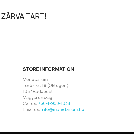
 ZÁRVA TART!
STORE INFORMATION
Monetarium
Teréz krt.19 (Oktogon)
1067 Budapest
Magyarország
Call us:
+36-1-950-1038
Email us:
info@monetarium.hu