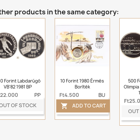
ther products in the same category:
0 Forint Labdarúgó
10 Forint 1980 Érmés
500 Fo
VB'82 1981 BP
Boríték
Olimpia 
t22,000
PP
Ft4,500
BU
Ft25,
OUT OF STOCK
ADD TO CART

OUT