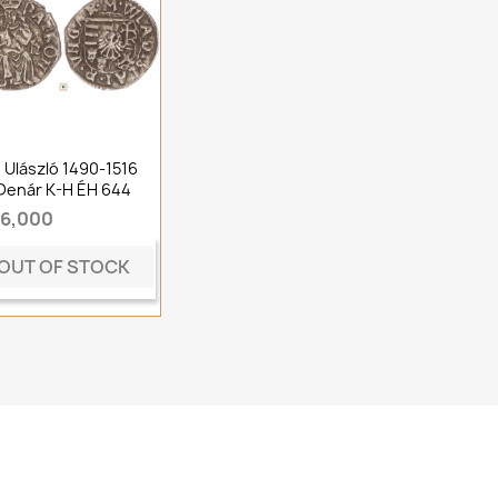
I. Ulászló 1490-1516
Denár K-H ÉH 644
t6,000
OUT OF STOCK