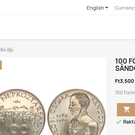

English
Currenc
84 Bp.
100 
SÁNDO
Ft3,500
100 Fori


Rakt