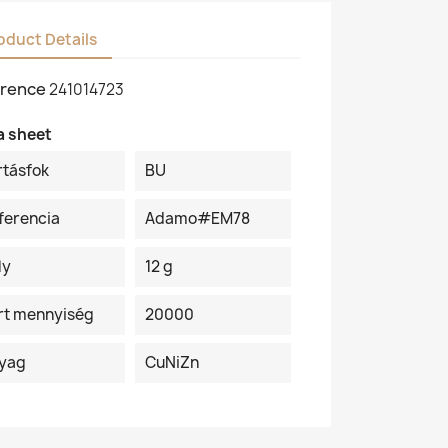
oduct Details
rence
241014723
a sheet
rtásfok
BU
ferencia
Adamo#EM78
ly
12 g
rt mennyiség
20000
yag
CuNiZn