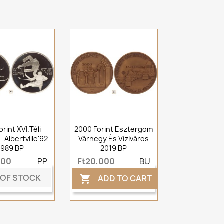
rint XVI.Téli
2000 Forint Esztergom
- Albertville'92
Várhegy És Víziváros
1989 BP
2019 BP
000
PP
Ft20,000
BU
 OF STOCK
ADD TO CART
