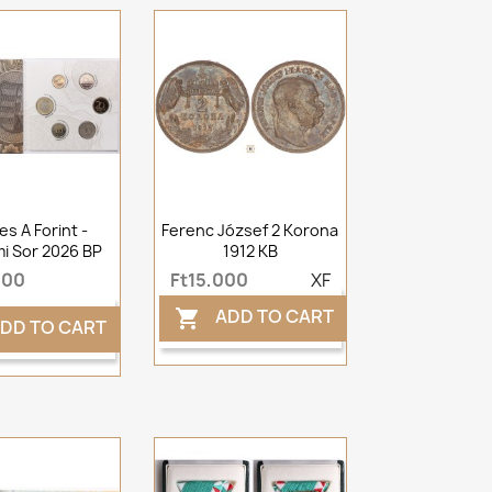
es A Forint -
Ferenc József 2 Korona
mi Sor 2026 BP
1912 KB
000
Ft15,000
XF
ADD TO CART

DD TO CART