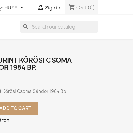
shopping_cart


Cart
(0)
y:
HUF Ft
Sign in
search
FORINT KŐRÖSI CSOMA
R 1984 BP.
nt Kőrösi Csoma Sándor 1984 Bp.
ADD TO CART
áron