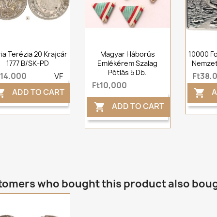
ia Terézia 20 Krajcár
Magyar Háborús
10000 Fo
1777 B/SK-PD
Emlékérem Szalag
Nemzeti
Pótlás 5 Db.
t14,000
VF
Ft38,
Ft10,000
ADD TO CART
A


ADD TO CART

omers who bought this product also bou