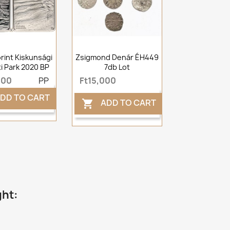
rint Kiskunsági
Zsigmond Denár ÉH449
 Park 2020 BP
7db Lot
000
PP
Ft15,000
DD TO CART
ADD TO CART

ght: