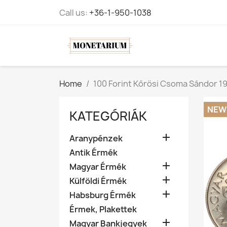
Call us:
+36-1-950-1038
Home
100 Forint Kőrösi Csoma Sándor 19
NEW
KATEGÓRIÁK

Aranypénzek
Antik Érmék

Magyar Érmék

Külföldi Érmék

Habsburg Érmék
Érmek, Plakettek

Magyar Bankjegyek