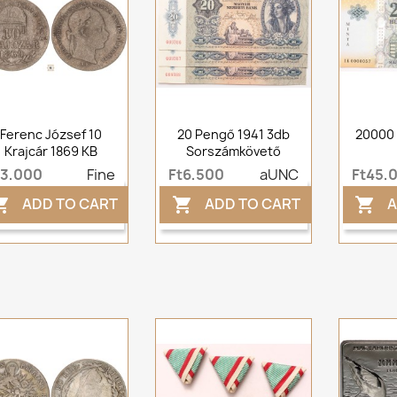
Ferenc József 10
20 Pengő 1941 3db
20000 
Krajcár 1869 KB
Sorszámkövető
t3,000
Fine
Ft6,500
aUNC
Ft45,
ADD TO CART
ADD TO CART
A


