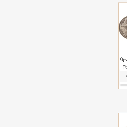
Új-
F