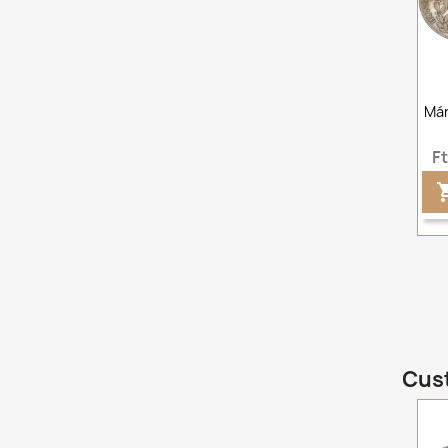
Már
F
Cust