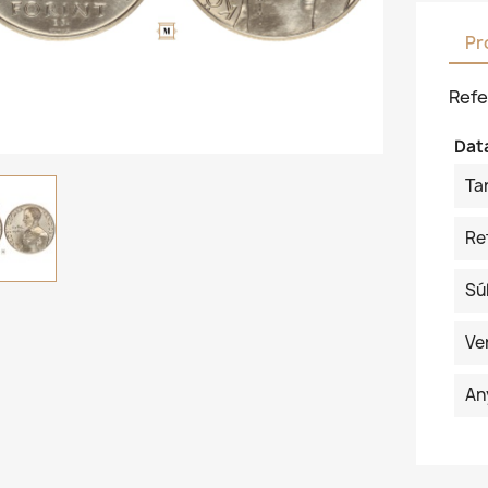
Pr
Refe
Dat
Ta
Re
Sú
Ve
An