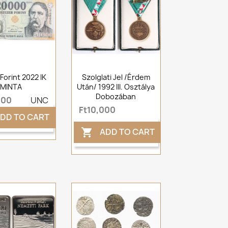
Forint 2022 IK
Szolglati Jel /érdem
MINTA
Után/ 1992 III. Osztálya
Dobozában
000
UNC
Ft10,000
DD TO CART
ADD TO CART
