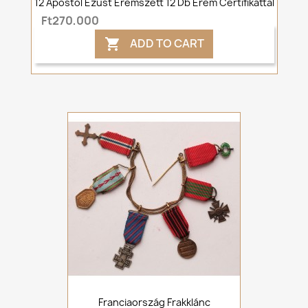
12 Apostol Ezüst Éremszett 12 Db Érem Certifikáttal
Ft270,000
ADD TO CART

Franciaország Frakklánc