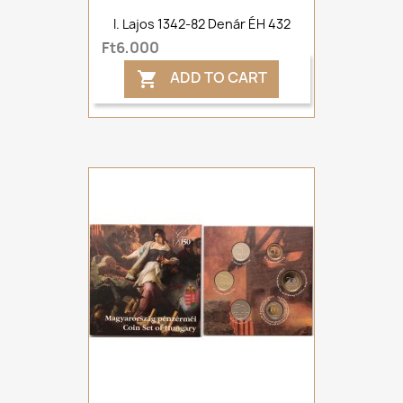
I. Lajos 1342-82 Denár ÉH 432
Ft6,000
ADD TO CART
