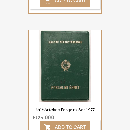
ADD TO CART

Műbőrtokos Forgalmi Sor 1977
Ft25,000
ADD TO CART
