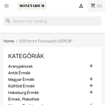
shopping_cart


(0)
search
Home
500 forint Postaautó 2005 BP
KATEGÓRIÁK

Aranypénzek
Antik Érmék

Magyar Érmék

Külföldi Érmék

Habsburg Érmék
Érmek, Plakettek