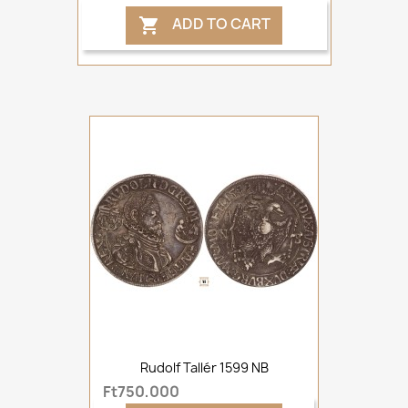
ADD TO CART

Rudolf Tallér 1599 NB
Ft750,000