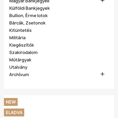

Magyar Bankjegyek
Külföldi Bankjegyek
Bullion, Érme lotok
Bárcák, Zsetonok
Kitüntetés
Militária
Kiegészítők
Szakirodalom
Műtárgyak
Utalvány

Archívum
NEW
ELADVA