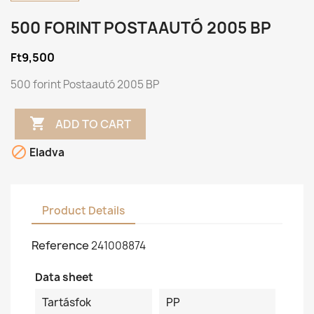
500 FORINT POSTAAUTÓ 2005 BP
Ft9,500
500 forint Postaautó 2005 BP

ADD TO CART

Eladva
Product Details
Reference
241008874
Data sheet
Tartásfok
PP