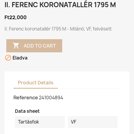
II. FERENC KORONATALLÉR 1795 M
Ft22,000
II. Ferenc koronatallér 1795 M - Milánó, VF, felvésett

ADD TO CART

Eladva
Product Details
Reference
241004894
Data sheet
Tartásfok
VF