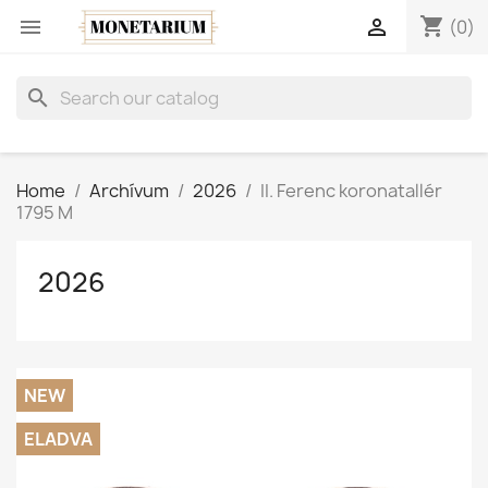
shopping_cart


(0)
search
Home
Archívum
2026
II. Ferenc koronatallér
1795 M
2026
NEW
ELADVA