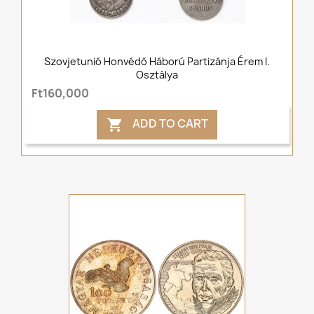
Szovjetunió Honvédő Háború Partizánja Érem I.
Osztálya
Ft160,000
ADD TO CART
