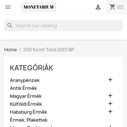
shopping_cart


(0)
search
Home
200 forint Toldi 2001 BP
KATEGÓRIÁK

Aranypénzek
Antik Érmék

Magyar Érmék

Külföldi Érmék

Habsburg Érmék
Érmek, Plakettek