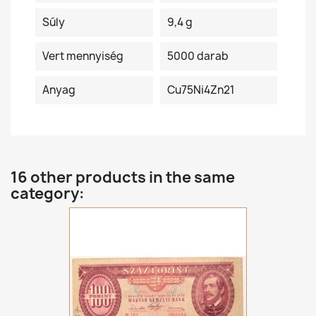
Súly
9,4 g
Vert mennyiség
5000 darab
Anyag
Cu75Ni4Zn21
16 other products in the same
category: