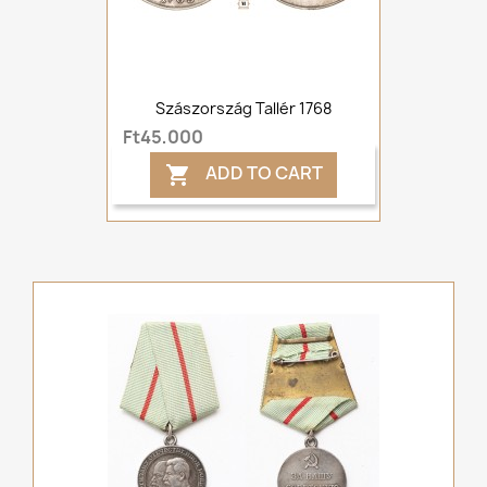
Szászország Tallér 1768
Ft45,000
ADD TO CART
