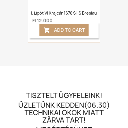
I. Lipót VI Krajcár 1678 SHS Breslau
Ft12,000
ADD TO CART

TISZTELT ÜGYFELEINK!
ÜZLETÜNK KEDDEN(06.30)
TECHNIKAI OKOK MIATT
ZÁRVA TART!