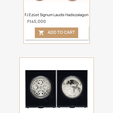
FJ Ezüst Signum Laudis Hadiszalagon
Ft45,000
ADD TO CART
