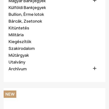

Magyar Bankjegyek
Külföldi Bankjegyek
Bullion, Érme lotok
Bárcák, Zsetonok
Kitüntetés
Militária
Kiegészítők
Szakirodalom
Műtárgyak
Utalvány

Archívum
NEW