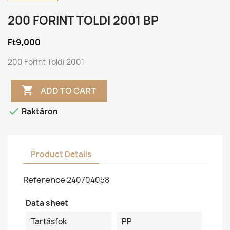
200 FORINT TOLDI 2001 BP
Ft9,000
200 Forint Toldi 2001

ADD TO CART

Raktáron
Product Details
Reference
240704058
Data sheet
Tartásfok
PP