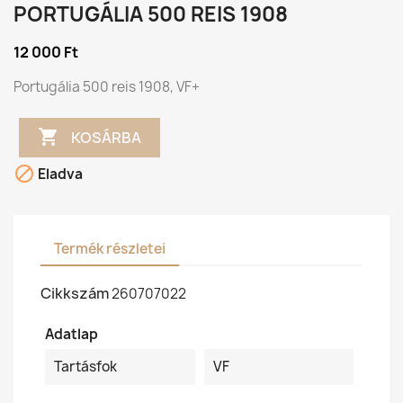
PORTUGÁLIA 500 REIS 1908
12 000 Ft
Portugália 500 reis 1908, VF+

KOSÁRBA

Eladva
Termék részletei
Cikkszám
260707022
Adatlap
Tartásfok
VF