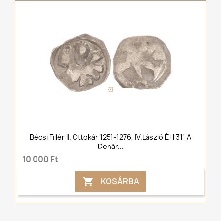
Bécsi Fillér II. Ottokár 1251-1276, IV.László ÉH 311 A
Denár...
10 000 Ft
KOSÁRBA
