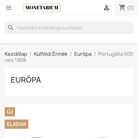
shopping_cart


(0)
search
Kezdőlap
Külföldi Érmék
Európa
Portugália 500
reis 1908
EURÓPA
ÚJ
ELADVA