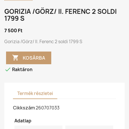
GORIZIA /GÖRZ/ II. FERENC 2 SOLDI
1799 S
7 500 Ft
Gorizia /Görz/ II. Ferenc 2 soldi 1799 S

KOSÁRBA

Raktáron
Termék részletei
Cikkszám
260707033
Adatlap