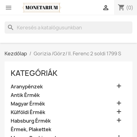
shopping_cart


(0)
search
Kezdőlap
Gorizia /Görz/ II. Ferenc 2 soldi 1799 S
KATEGÓRIÁK

Aranypénzek
Antik Érmék

Magyar Érmék

Külföldi Érmék

Habsburg Érmék
Érmek, Plakettek