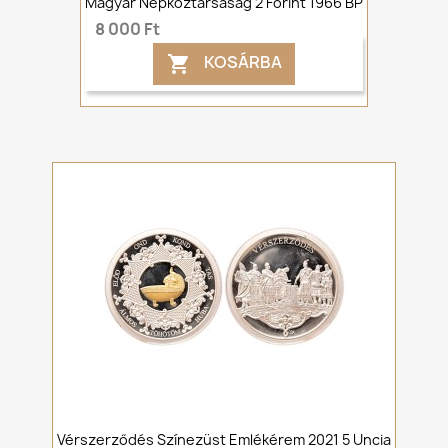
Magyar Népköztársaság 2 Forint 1966 BP
8 000 Ft
KOSÁRBA

Vérszerződés Színezüst Emlékérem 2021 5 Uncia