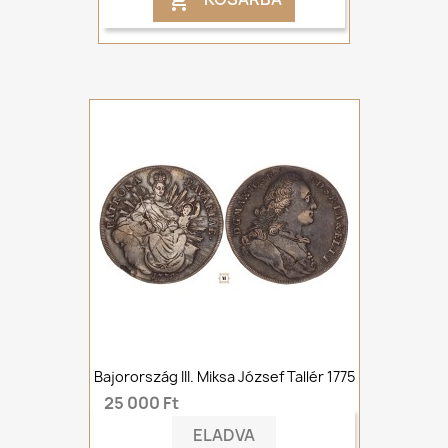

Bajorország III. Miksa József Tallér 1775
25 000 Ft
ELADVA