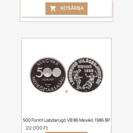
KOSÁRBA

500 Forint Labdarúgó VB'86 Mexikó 1986 BP
22 000 Ft