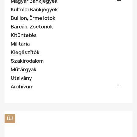

Magyar Bankjegyek
Külföldi Bankjegyek
Bullion, Érme lotok
Bárcák, Zsetonok
Kitüntetés
Militária
Kiegészítők
Szakirodalom
Műtárgyak
Utalvány

Archívum
ÚJ