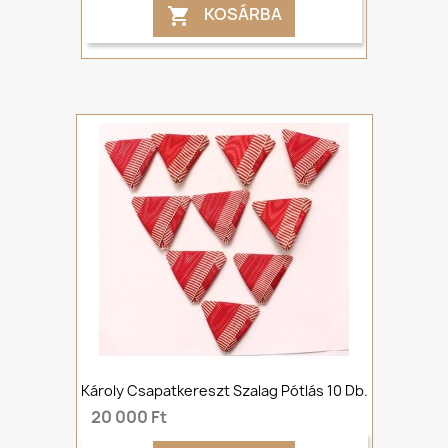
KOSÁRBA

Károly Csapatkereszt Szalag Pótlás 10 Db.
20 000 Ft