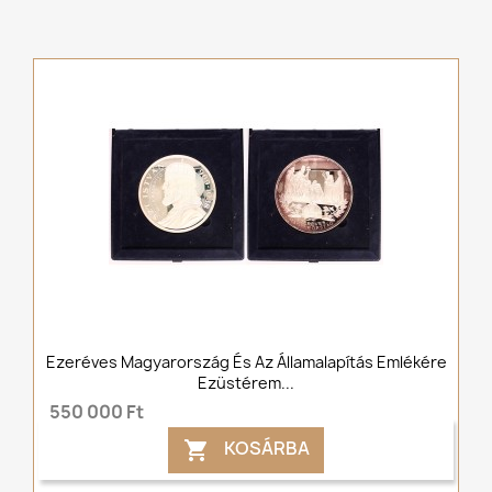
Ezeréves Magyarország És Az Államalapítás Emlékére
Ezüstérem...
550 000 Ft
KOSÁRBA
