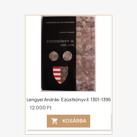
Lengyel András: Ezüstkönyv II. 1301-1395
12 000 Ft
KOSÁRBA
