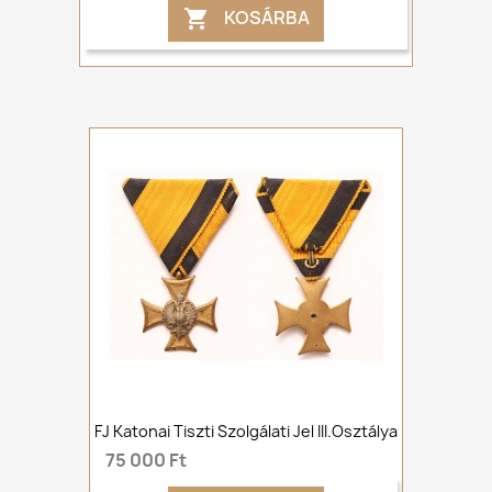
KOSÁRBA

FJ Katonai Tiszti Szolgálati Jel III.osztálya
75 000 Ft