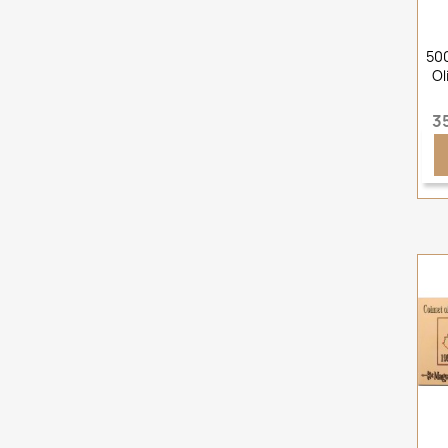
500
Ol
3