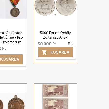
sti Önkéntes
5000 Forint Kodály
et Érme - Pro
Zoltán 2007 BP
e Proximorum
30 000 Ft
BU
 Ft
KOSÁRBA

KOSÁRBA