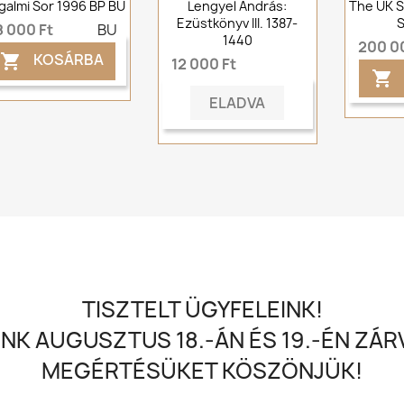
galmi Sor 1996 BP BU
Lengyel András:
The UK S
Ezüstkönyv III. 1387-
S
8 000 Ft
BU
1440
200 0
KOSÁRBA

12 000 Ft

ELADVA
TISZTELT ÜGYFELEINK!
NK AUGUSZTUS 18.-ÁN ÉS 19.-ÉN ZÁRV
MEGÉRTÉSÜKET KÖSZÖNJÜK!