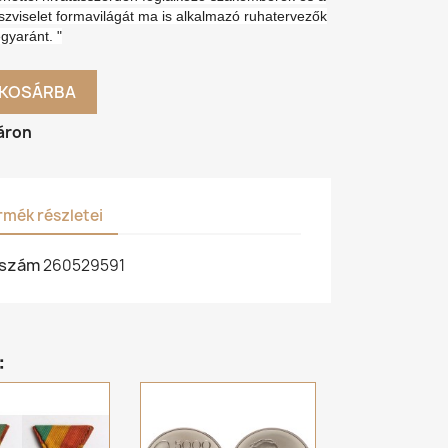
zviselet formavilágát ma is alkalmazó ruhatervezők
gyaránt.
"
KOSÁRBA
áron
rmék részletei
kszám
260529591
: