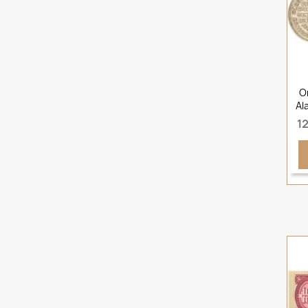
O
Al
12