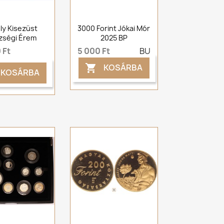
ly Kisezüst
3000 Forint Jókai Mór
zségi Érem
2025 BP
 Ft
5 000 Ft
BU
KOSÁRBA

KOSÁRBA