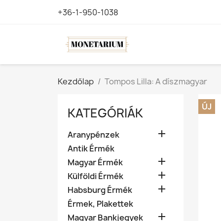
+36-1-950-1038
Kezdőlap
Tompos Lilla: A díszmagyar
ÚJ
KATEGÓRIÁK

Aranypénzek
Antik Érmék

Magyar Érmék

Külföldi Érmék

Habsburg Érmék
Érmek, Plakettek

Magyar Bankjegyek