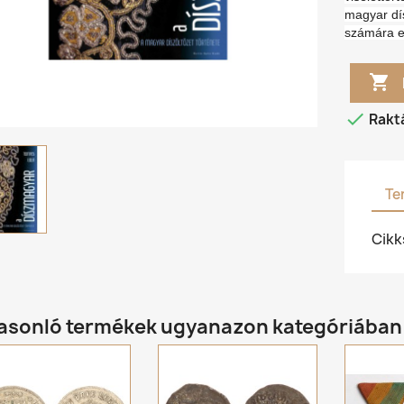
magyar dís
számára e


Rakt
Te
Cik
hasonló termékek ugyanazon kategóriában