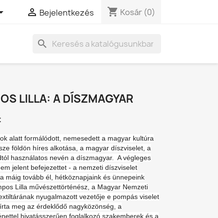
shopping_cart


Kosár
(0)
Bejelentkezés
search
S LILLA: A DÍSZMAGYAR
t
k alatt formálódott, nemesedett a magyar kultúra
ze földön híres alkotása, a magyar díszviselet, a
dtól használatos nevén a díszmagyar. A végleges
m jelent befejezettet - a nemzeti díszviselet
a máig tovább él, hétköznapjaink és ünnepeink
mpos Lilla művészettörténész, a Magyar Nemzeti
xtiltárának nyugalmazott vezetője e pompás viselet
 írta meg az érdeklődő nagyközönség, a
ténettel hivatásszerűen foglalkozó szakemberek és a