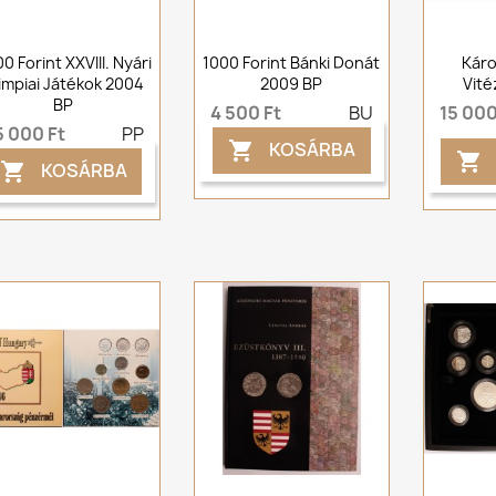
0 Forint XXVIII. Nyári
1000 Forint Bánki Donát
Káro
impiai Játékok 2004
2009 BP
Vité
BP
4 500 Ft
BU
15 000
5 000 Ft
PP
KOSÁRBA


KOSÁRBA
