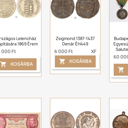
rszágos Lelencház
Zsigmond 1387-1437
Budape
apítására 1869 Érem
Denár ÉH449
Egyesül
Salut
 000 Ft
6 000 Ft
XF
60 000
KOSÁRBA

KOSÁRBA

