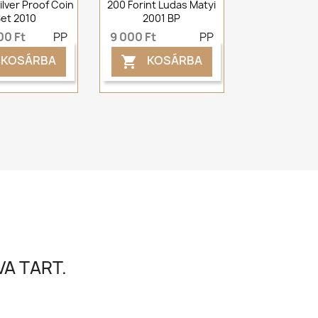
ilver Proof Coin
200 Forint Ludas Matyi
et 2010
2001 BP
00 Ft
PP
9 000 Ft
PP
KOSÁRBA
KOSÁRBA

A TART.