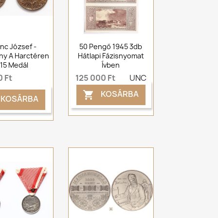
nc József -
50 Pengő 1945 3db
ny A Harctéren
Hátlapi Fázisnyomat
15 Medál
Ívben
 Ft
125 000 Ft
UNC
KOSÁRBA

KOSÁRBA