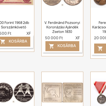
00 Forint 1968 2db
V. Ferdinánd Pozsonyi
Fere
Sorszámkövető
Koronázási Ajándék
Karácso
Zseton 1830
19
500 Ft
XF
50 000 Ft
XF
20 000
KOSÁRBA

KOSÁRBA

