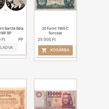
int Bartók Béla
20 Forint 1965 C
1981 BP
Sorozat
 Ft
PP
25 000 Ft
ELADVA
KOSÁRBA
