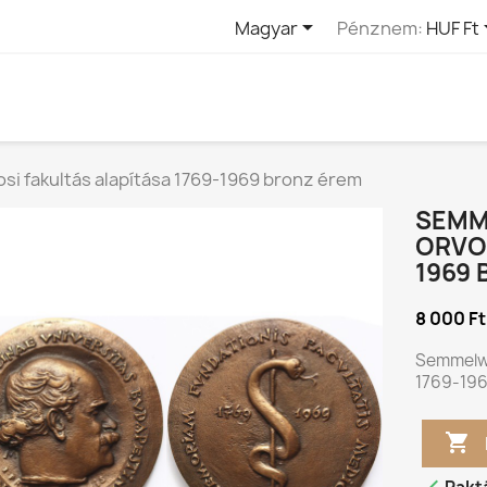

Magyar
Pénznem:
HUF Ft
si fakultás alapítása 1769-1969 bronz érem
SEMME
ORVOS
1969
8 000 Ft
Semmelwe
1769-196
