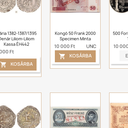
ária 1382-1387/1395
Kongó 50 Frank 2000
500 For
Denár Liliom-Liliom
Specimen Minta
Kassa ÉH442
10 000 Ft
UNC
10 000
 000 Ft
KOSÁRBA

KOSÁRBA
