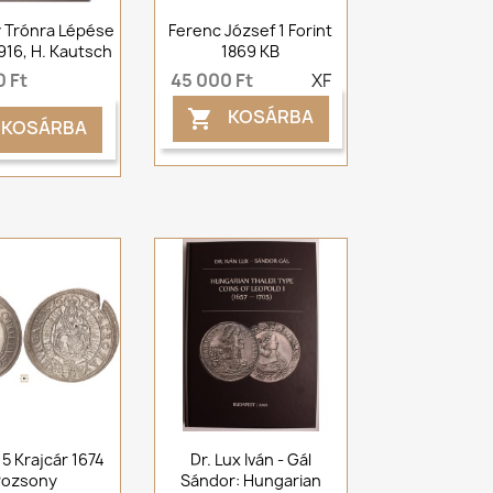
ly Trónra Lépése
Ferenc József 1 Forint
1916, H. Kautsch
1869 KB
 Ft
45 000 Ft
XF
KOSÁRBA

KOSÁRBA
 15 Krajcár 1674
Dr. Lux Iván - Gál
Pozsony
Sándor: Hungarian