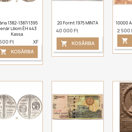
ária 1382-1387/1395
20 Forint 1975 MINTA
10000 
enár Liliom ÉH 443
40 000 Ft
2 500 
Kassa

500 Ft
XF
KOSÁRBA

KOSÁRBA
