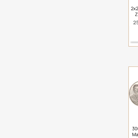
2x2
Z
2
30
Ma