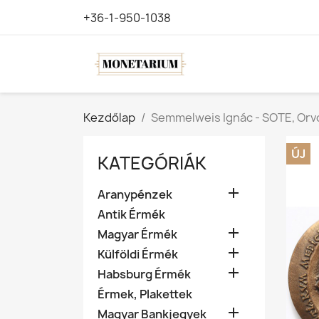
+36-1-950-1038
Kezdőlap
Semmelweis Ignác - SOTE, Orvo
ÚJ
KATEGÓRIÁK

Aranypénzek
Antik Érmék

Magyar Érmék

Külföldi Érmék

Habsburg Érmék
Érmek, Plakettek

Magyar Bankjegyek