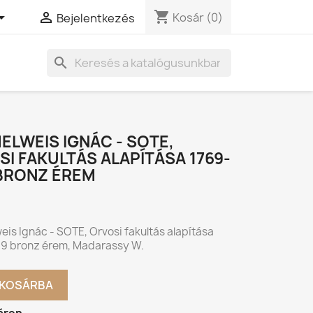
shopping_cart


Kosár
(0)
Bejelentkezés
search
LWEIS IGNÁC - SOTE,
I FAKULTÁS ALAPÍTÁSA 1769-
 BRONZ ÉREM
is Ignác - SOTE, Orvosi fakultás alapítása
9 bronz érem, Madarassy W.
KOSÁRBA