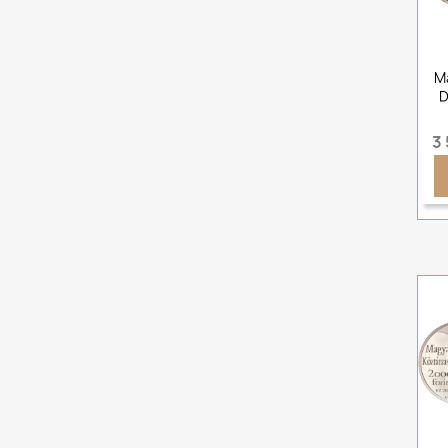
M
D
3 