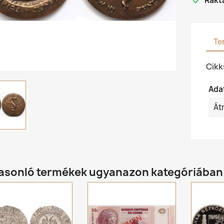

Rakt
Te
Cik
Ada
Át
hasonló termékek ugyanazon kategóriában