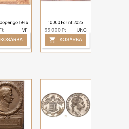
Adópengő 1946
10000 Forint 2023
Ft
VF
35 000 Ft
UNC
KOSÁRBA
KOSÁRBA
