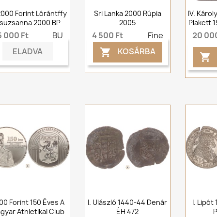
000 Forint Lórántffy
Sri Lanka 2000 Rúpia
IV. Káro
suzsanna 2000 BP
2005
Plakett 
5 000 Ft
BU
4 500 Ft
Fine
20 000
ELADVA
KOSÁRBA


00 Forint 150 Éves A
I. Ulászló 1440-44 Denár
I. Lipót
gyar Athletikai Club
ÉH 472