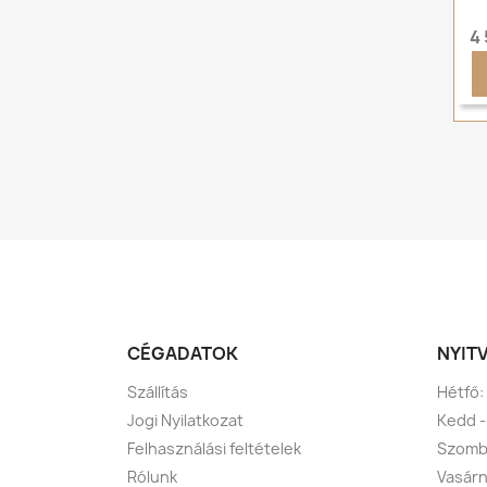
4 
CÉGADATOK
NYIT
Szállítás
Hétfő:
Jogi Nyilatkozat
Kedd -
Felhasználási feltételek
Szomba
Rólunk
Vasárn