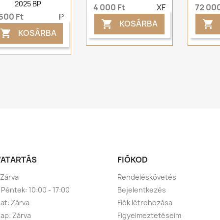
2025 BP
4 000 Ft
XF
72 000
500 Ft
P
KOSÁRBA


KOSÁRBA

VATARTÁS
FIÓKOD
 Zárva
Rendeléskövetés
 Péntek: 10:00 - 17:00
Bejelentkezés
t: Zárva
Fiók létrehozása
ap: Zárva
Figyelmeztetéseim