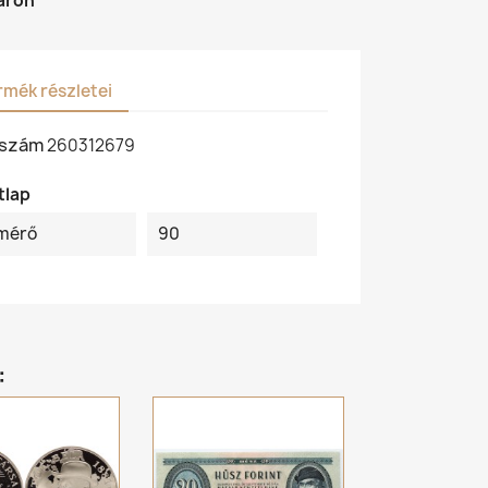
áron
rmék részletei
kszám
260312679
tlap
mérő
90
: