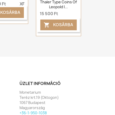
Thaler Type Coins Of
 Ft
XF
Leopold I...
KOSÁRBA
15 500 Ft
KOSÁRBA

ÜZLET INFORMÁCIÓ
Monetarium
Teréz krt.19 (Oktogon)
1067 Budapest
Magyarország
+36-1-950-1038