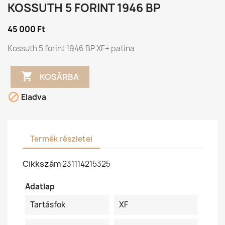
KOSSUTH 5 FORINT 1946 BP
45 000 Ft
Kossuth 5 forint 1946 BP XF+ patina

KOSÁRBA

Eladva
Termék részletei
Cikkszám
231114215325
Adatlap
Tartásfok
XF