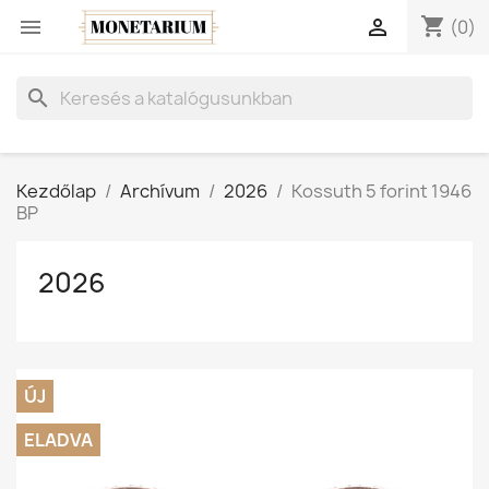
shopping_cart


(0)
search
Kezdőlap
Archívum
2026
Kossuth 5 forint 1946
BP
2026
ÚJ
ELADVA