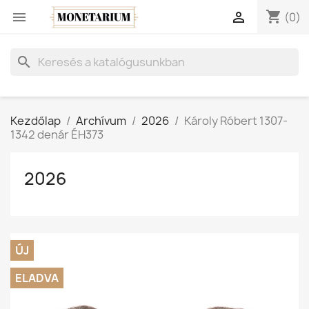
shopping_cart


(0)
search
Kezdőlap
Archívum
2026
Károly Róbert 1307-
1342 denár ÉH373
2026
ÚJ
ELADVA