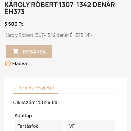
KÁROLY RÓBERT 1307-1342 DENÁR
ÉH373
3 500 Ft
Károly Róbert 1307-1342 denár ÉH373, VF-

KOSÁRBA

Eladva
Termék részletei
Cikkszám
251124080
Adatlap
Tartásfok
VF