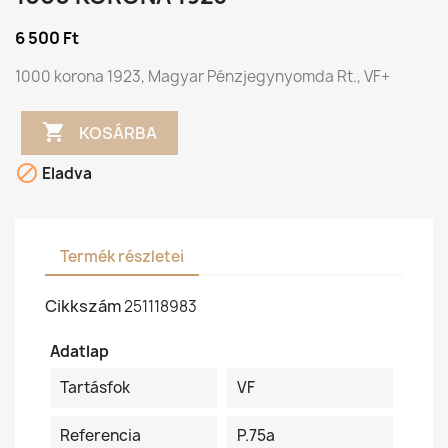
6 500 Ft
1000 korona 1923, Magyar Pénzjegynyomda Rt., VF+

KOSÁRBA

Eladva
Termék részletei
Cikkszám
251118983
Adatlap
Tartásfok
VF
Referencia
P.75a