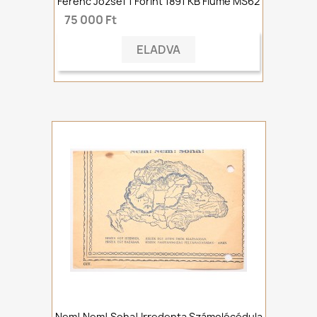
Ferenc József 1 Forint 1891 KB Fiume MS62
75 000 Ft
ELADVA
Nem! Nem! Soha! Irredenta Számolócédula