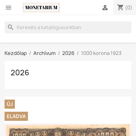
shopping_cart


(0)
search
Kezdőlap
Archívum
2026
1000 korona 1923
2026
ÚJ
ELADVA