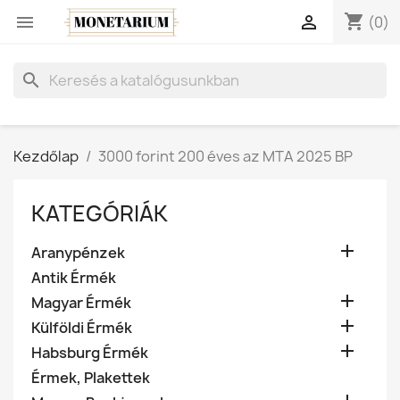
shopping_cart


(0)
search
Kezdőlap
3000 forint 200 éves az MTA 2025 BP
KATEGÓRIÁK

Aranypénzek
Antik Érmék

Magyar Érmék

Külföldi Érmék

Habsburg Érmék
Érmek, Plakettek