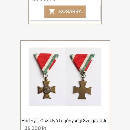
KOSÁRBA

Horthy II. Osztályú Legénységi Szolgálati Jel
35 000 Ft