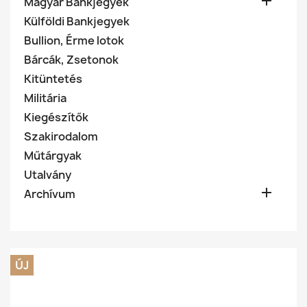

Magyar Bankjegyek
Külföldi Bankjegyek
Bullion, Érme lotok
Bárcák, Zsetonok
Kitüntetés
Militária
Kiegészítők
Szakirodalom
Műtárgyak
Utalvány

Archívum
ÚJ