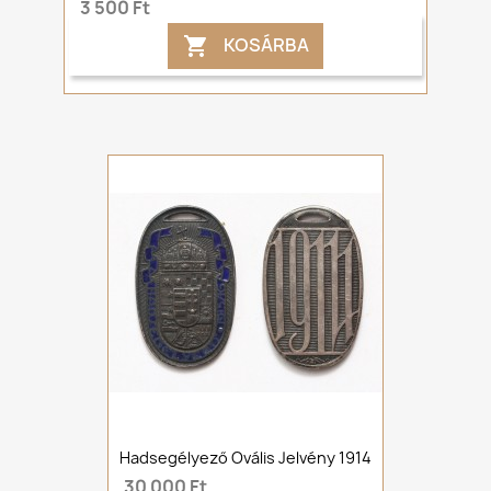
3 500 Ft
KOSÁRBA

Hadsegélyező Ovális Jelvény 1914
30 000 Ft