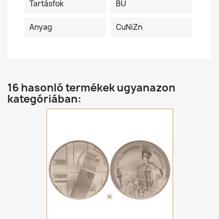
Tartásfok
BU
Anyag
CuNiZn
16 hasonló termékek ugyanazon
kategóriában: