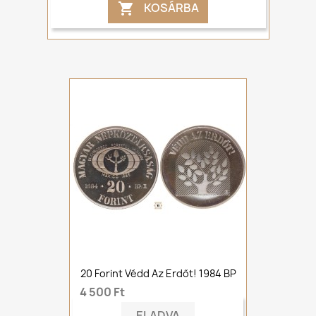
KOSÁRBA

20 Forint Védd Az Erdőt! 1984 BP
4 500 Ft
ELADVA