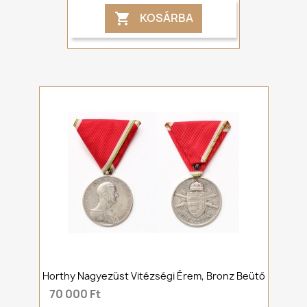
KOSÁRBA

Horthy Nagyezüst Vitézségi Érem, Bronz Beütő
70 000 Ft