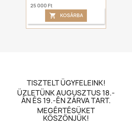
25 000 Ft
KOSÁRBA

TISZTELT ÜGYFELEINK!
ÜZLETÜNK AUGUSZTUS 18.-
ÁN ÉS 19.-ÉN ZÁRVA TART.
MEGÉRTÉSÜKET
KÖSZÖNJÜK!