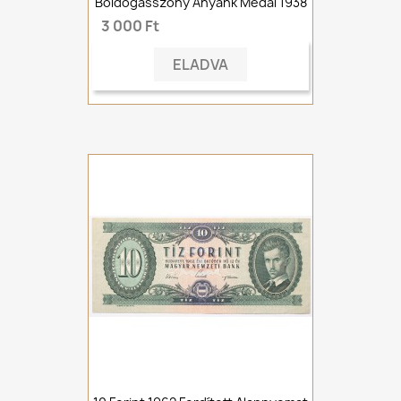
Boldogasszony Anyánk Medál 1938
3 000 Ft
ELADVA