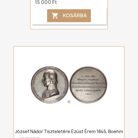
15 000 Ft
KOSÁRBA

József Nádor Tiszteletére Ezüst Érem 1845, Boehm