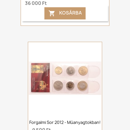
36 000 Ft
KOSÁRBA

Forgalmi Sor 2012 - Műanyagtokban!
9 500 Ft