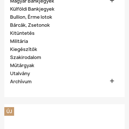

Magyar Bankjegyek
Külföldi Bankjegyek
Bullion, Érme lotok
Bárcák, Zsetonok
Kitüntetés
Militária
Kiegészítők
Szakirodalom
Műtárgyak
Utalvány

Archívum
ÚJ