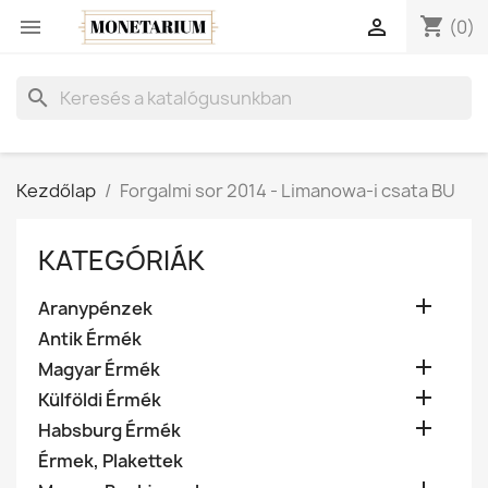
shopping_cart


(0)
search
Kezdőlap
Forgalmi sor 2014 - Limanowa-i csata BU
KATEGÓRIÁK

Aranypénzek
Antik Érmék

Magyar Érmék

Külföldi Érmék

Habsburg Érmék
Érmek, Plakettek