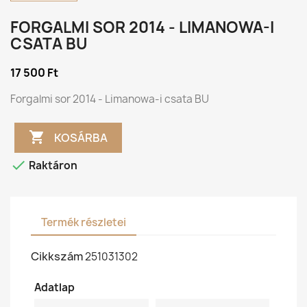
FORGALMI SOR 2014 - LIMANOWA-I
CSATA BU
17 500 Ft
Forgalmi sor 2014 - Limanowa-i csata BU

KOSÁRBA

Raktáron
Termék részletei
Cikkszám
251031302
Adatlap