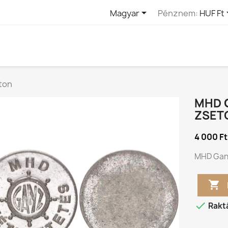

Magyar
Pénznem:
HUF Ft
ton
MHD 
ZSET
4 000 Ft
MHD Ganz


Rakt