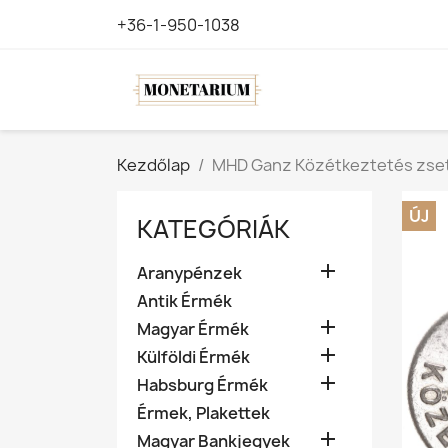
+36-1-950-1038
Kezdőlap
MHD Ganz Közétkeztetés zse
ÚJ
KATEGÓRIÁK

Aranypénzek
Antik Érmék

Magyar Érmék

Külföldi Érmék

Habsburg Érmék
Érmek, Plakettek

Magyar Bankjegyek