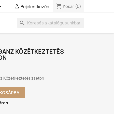
shopping_cart


Kosár
(0)
Bejelentkezés
search
GANZ KÖZÉTKEZTETÉS
ON
 Közétkeztetés zseton
KOSÁRBA
áron