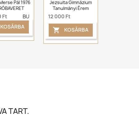
 Merse Pál 1976
Jezsuita Gimnázium
PRÓBAVERET
Tanulmányi Érem
 Ft
BU
12 000 Ft
KOSÁRBA
KOSÁRBA

A TART.