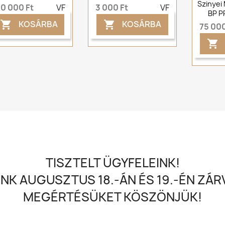
Szinyei
50 000 Ft
VF
3 000 Ft
VF
BP 
KOSÁRBA
KOSÁRBA


75 000

TISZTELT ÜGYFELEINK!
NK AUGUSZTUS 18.-ÁN ÉS 19.-ÉN ZÁRV
MEGÉRTÉSÜKET KÖSZÖNJÜK!