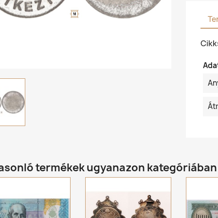
Te
Cik
Ada
An
Át
hasonló termékek ugyanazon kategóriában