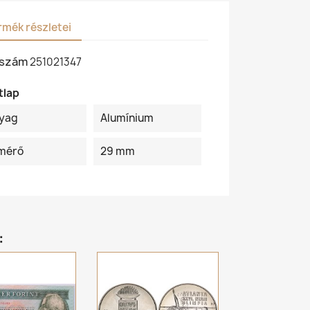
rmék részletei
kszám
251021347
tlap
yag
Alumínium
mérő
29 mm
: