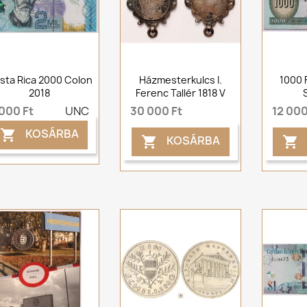
sta Rica 2000 Colon
Házmesterkulcs I.
1000 
2018
Ferenc Tallér 1818 V
 000 Ft
UNC
30 000 Ft
12 000
KOSÁRBA

KOSÁRBA

