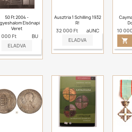
50 Ft 2004 -
Ausztria 1 Schilling 1932
Cayma
gyeshalom Elsőnapi
R!
Do
Veret
32 000 Ft
aUNC
10 000
 000 Ft
BU
ELADVA

ELADVA