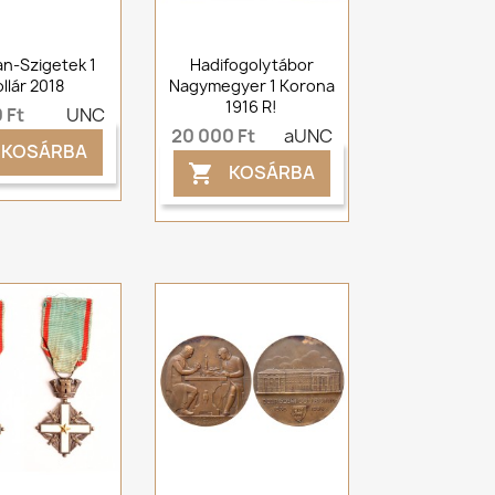
n-Szigetek 1
Hadifogolytábor
llár 2018
Nagymegyer 1 Korona
1916 R!
 Ft
UNC
20 000 Ft
aUNC
KOSÁRBA
KOSÁRBA
