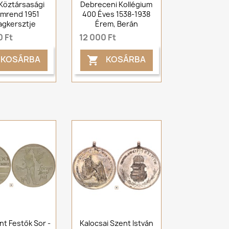
Köztársasági
Debreceni Kollégium
mrend 1951
400 Éves 1538-1938
agkersztje
Érem, Berán
 Ft
12 000 Ft
KOSÁRBA
KOSÁRBA

nt Festők Sor -
Kalocsai Szent István