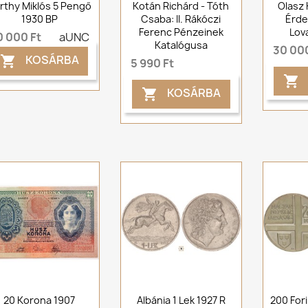
rthy Miklós 5 Pengő
Kotán Richárd - Tóth
Olasz 
1930 BP
Csaba: II. Rákóczi
Érde
Ferenc Pénzeinek
Lov
0 000 Ft
aUNC
Katalógusa
30 000
KOSÁRBA

5 990 Ft

KOSÁRBA

20 Korona 1907
Albánia 1 Lek 1927 R
200 Fori