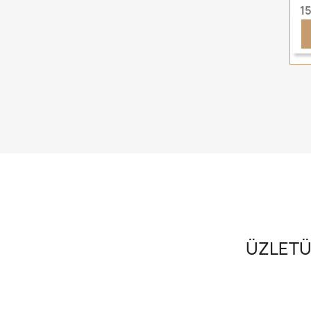
1
ÜZLETÜ