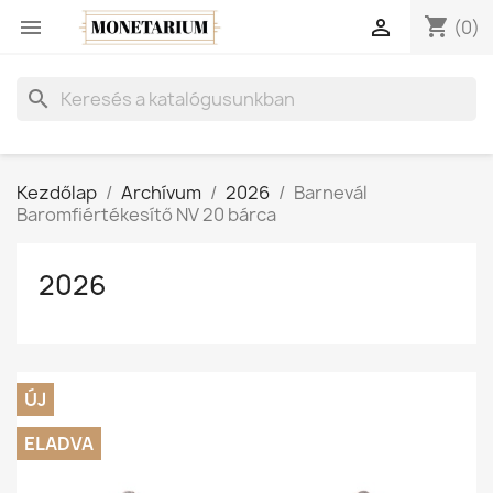
shopping_cart


(0)
search
Kezdőlap
Archívum
2026
Barnevál
Baromfiértékesítő NV 20 bárca
2026
ÚJ
ELADVA