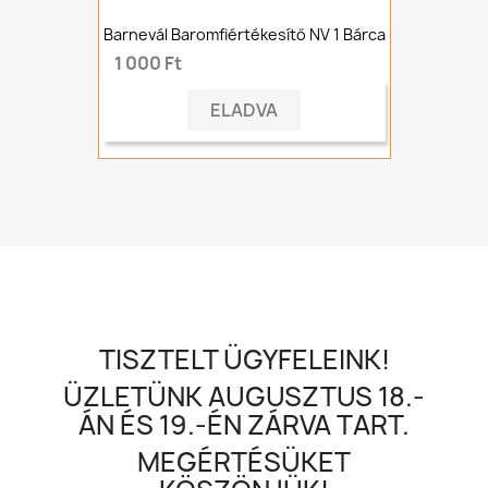
Barnevál Baromfiértékesítő NV 1 Bárca
1 000 Ft
ELADVA
TISZTELT ÜGYFELEINK!
ÜZLETÜNK AUGUSZTUS 18.-
ÁN ÉS 19.-ÉN ZÁRVA TART.
MEGÉRTÉSÜKET