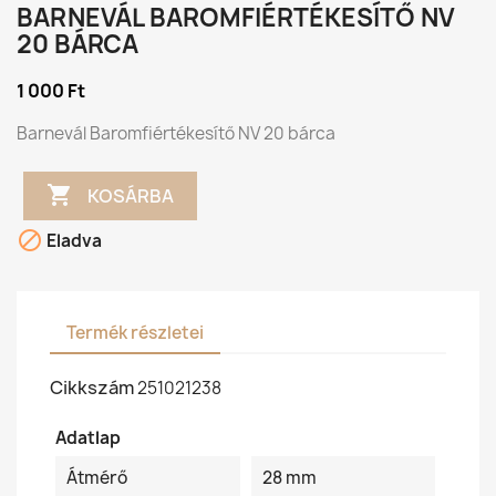
BARNEVÁL BAROMFIÉRTÉKESÍTŐ NV
20 BÁRCA
1 000 Ft
Barnevál Baromfiértékesítő NV 20 bárca

KOSÁRBA

Eladva
Termék részletei
Cikkszám
251021238
Adatlap
Átmérő
28 mm