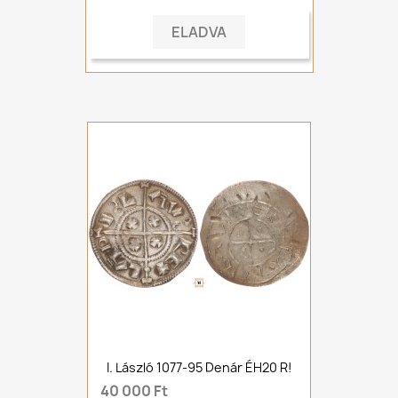
ELADVA
I. László 1077-95 Denár ÉH20 R!
40 000 Ft