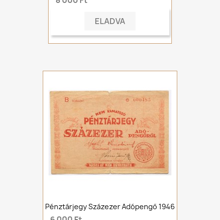
8 000 Ft
ELADVA
Pénztárjegy Százezer Adópengő 1946
6 000 Ft