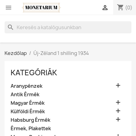
shopping_cart


(0)
search
Kezdőlap
Új-Zéland 1 shilling 1934
KATEGÓRIÁK

Aranypénzek
Antik Érmék

Magyar Érmék

Külföldi Érmék

Habsburg Érmék
Érmek, Plakettek