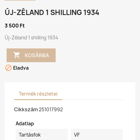
ÚJ-ZÉLAND 1 SHILLING 1934
3 500 Ft
Új-Zéland 1 shilling 1934

KOSÁRBA

Eladva
Termék részletei
Cikkszám
251017992
Adatlap
Tartásfok
VF