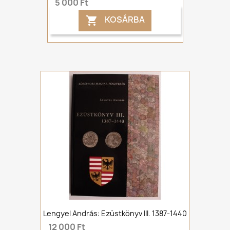
5 000 Ft
KOSÁRBA

Lengyel András: Ezüstkönyv III. 1387-1440
12 000 Ft