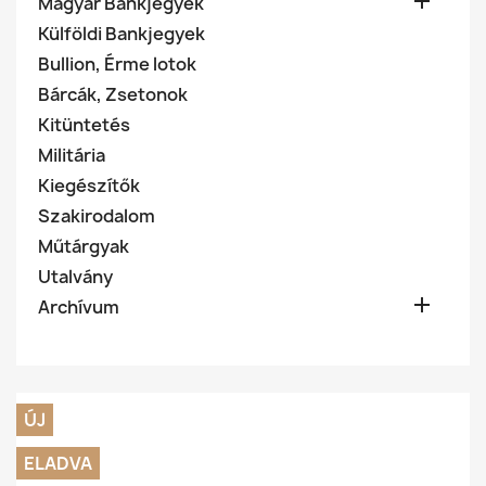

Magyar Bankjegyek
Külföldi Bankjegyek
Bullion, Érme lotok
Bárcák, Zsetonok
Kitüntetés
Militária
Kiegészítők
Szakirodalom
Műtárgyak
Utalvány

Archívum
ÚJ
ELADVA