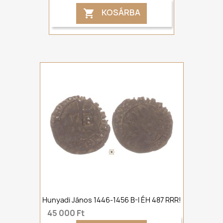
KOSÁRBA

Hunyadi János 1446-1456 B-I ÉH 487 RRR!
45 000 Ft