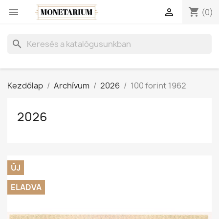
shopping_cart


(0)
search
Kezdőlap
Archívum
2026
100 forint 1962
2026
ÚJ
ELADVA