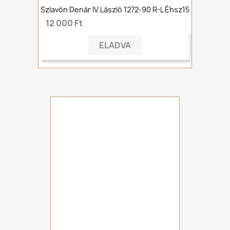
Szlavón Denár IV.László 1272-90 R-L Éhsz15
12 000 Ft
ELADVA