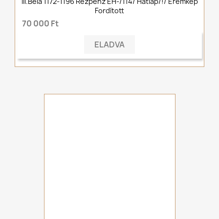
III.Béla 1172-1196 Rézpénz ÉH-/114/ Hátlap/!/ Éremkép
Fordított
70 000 Ft
ELADVA