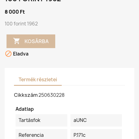
8 000 Ft
100 forint 1962

KOSÁRBA

Eladva
Termék részletei
Cikkszám
250630228
Adatlap
Tartásfok
aUNC
Referencia
P.171c