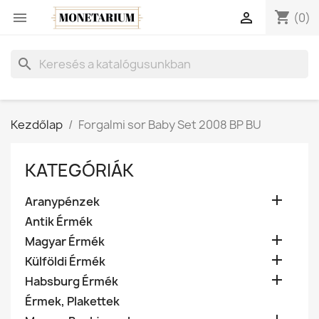
shopping_cart


(0)
search
Kezdőlap
Forgalmi sor Baby Set 2008 BP BU
KATEGÓRIÁK

Aranypénzek
Antik Érmék

Magyar Érmék

Külföldi Érmék

Habsburg Érmék
Érmek, Plakettek