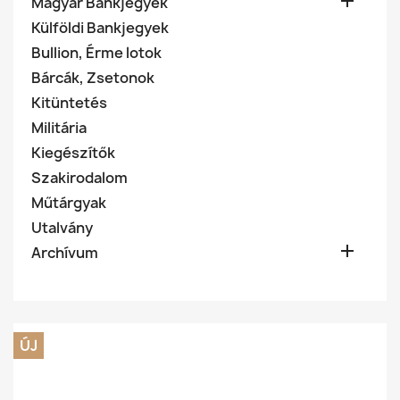

Magyar Bankjegyek
Külföldi Bankjegyek
Bullion, Érme lotok
Bárcák, Zsetonok
Kitüntetés
Militária
Kiegészítők
Szakirodalom
Műtárgyak
Utalvány

Archívum
ÚJ