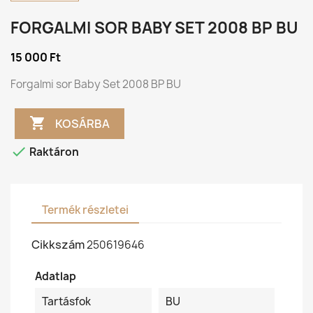
FORGALMI SOR BABY SET 2008 BP BU
15 000 Ft
Forgalmi sor Baby Set 2008 BP BU

KOSÁRBA

Raktáron
Termék részletei
Cikkszám
250619646
Adatlap
Tartásfok
BU