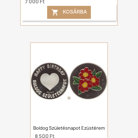
7 000 Ft
KOSÁRBA

Boldog Születésnapot Ezüstérem
8 500 Ft