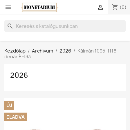
shopping_cart


(0)
search
Kezdőlap
Archívum
2026
Kálmán 1095-1116
denár ÉH 33
2026
ÚJ
ELADVA