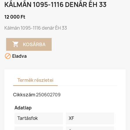
KÁLMÁN 1095-1116 DENÁR ÉH 33
12 000 Ft
Kálmán 1095-1116 denár ÉH 33

KOSÁRBA

Eladva
Termék részletei
Cikkszám
250602709
Adatlap
Tartásfok
XF