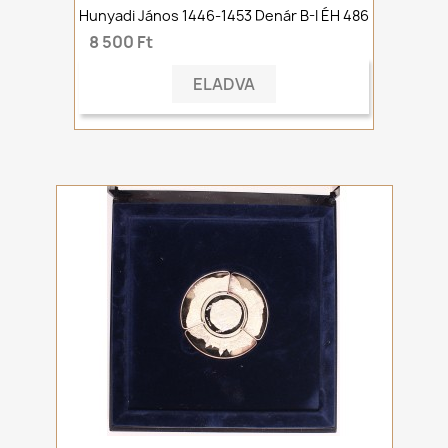
Hunyadi János 1446-1453 Denár B-I ÉH 486
8 500 Ft
ELADVA