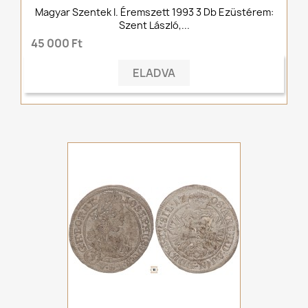
Magyar Szentek I. Éremszett 1993 3 Db Ezüstérem:
Szent László,...
45 000 Ft
ELADVA