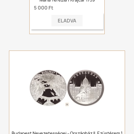
5 000 Ft
ELADVA
Budapest Nevezetességei - Országház II. Ezüstérem 1